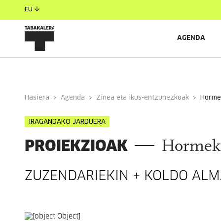
EU
AGENDA
INFORMAZIO OROKORRA
Hasiera
Agenda
Zinea eta ikus-entzunezkoak
horme
IRAGANDAKO JARDUERA
PROIEKZIOAK
Hormek 
ZUZENDARIEKIN + KOLDO AL