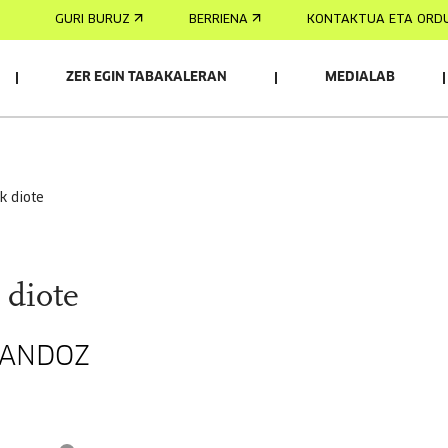
GURI BURUZ
BERRIENA
KONTAKTUA ETA ORD
ZER EGIN TABAKALERAN
MEDIALAB
k diote
diote
MANDOZ