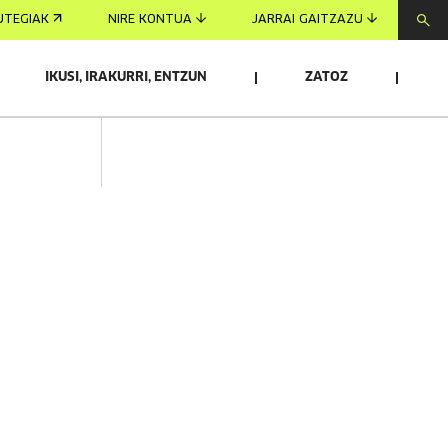
UTEGIAK
NIRE KONTUA
JARRAI GAITZAZU
IKUSI, IRAKURRI, ENTZUN
ZATOZ