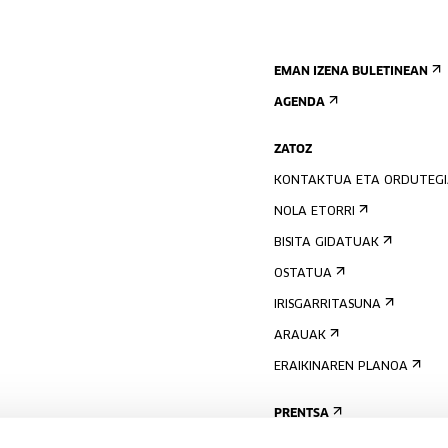
EMAN IZENA BULETINEAN
AGENDA
ZATOZ
KONTAKTUA ETA ORDUTEG
NOLA ETORRI
BISITA GIDATUAK
OSTATUA
IRISGARRITASUNA
ARAUAK
ERAIKINAREN PLANOA
PRENTSA