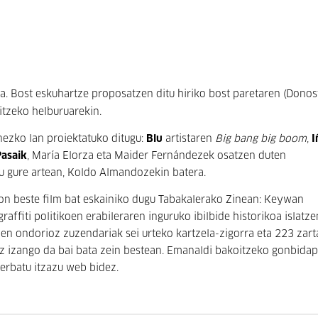
a. Bost eskuhartze proposatzen ditu hiriko bost paretaren (Donos
titzeko helburuarekin.
nezko lan proiektatuko ditugu:
Blu
artistaren
Big bang big boom
,
I
Pasaik
, María Elorza eta Maider Fernándezek osatzen duten
gu gure artean, Koldo Almandozekin batera.
dion beste film bat eskainiko dugu Tabakalerako Zinean: Keywan
raffiti politikoen erabileraren inguruko ibilbide historikoa islatze
en ondorioz zuzendariak sei urteko kartzela-zigorra eta 223 zar
ez izango da bai bata zein bestean. Emanaldi bakoitzeko gonbida
serbatu itzazu web bidez.