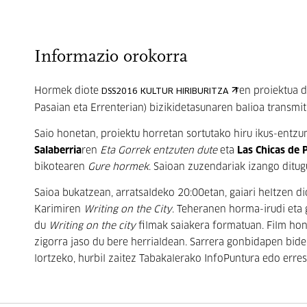
Informazio orokorra
Hormek diote
ren proiektua d
DSS2016 KULTUR HIRIBURITZA
Pasaian eta Errenterian) bizikidetasunaren balioa transmi
Saio honetan, proiektu horretan sortutako hiru ikus-entzu
Salaberria
ren
Eta Gorrek entzuten dute
eta
Las Chicas de 
bikotearen
Gure hormek
. Saioan zuzendariak izango ditu
Saioa bukatzean, arratsaldeko 20:00etan, gaiari heltzen 
Karimiren
Writing on the City
. Teheranen horma-irudi eta g
du
Writing on the city
filmak saiakera formatuan. Film hon
zigorra jaso du bere herrialdean. Sarrera gonbidapen bid
lortzeko, hurbil zaitez Tabakalerako InfoPuntura edo erre