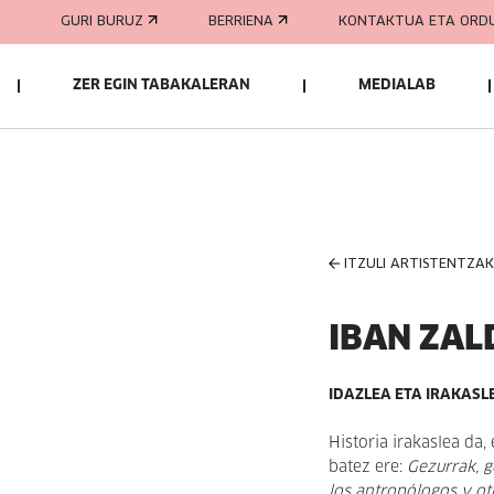
GURI BURUZ
BERRIENA
KONTAKTUA ETA ORD
ZER EGIN TABAKALERAN
MEDIALAB
ITZULI ARTISTENTZA
IBAN ZAL
IDAZLEA ETA IRAKASL
Historia irakaslea da,
batez ere:
Gezurrak, g
los antropólogos y ot