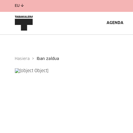
EU
AGENDA
Hasiera
iban zaldua