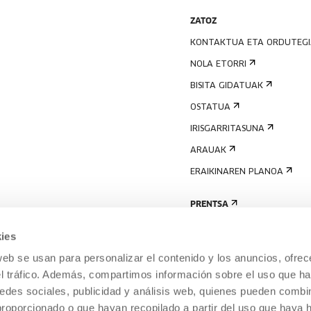
ZATOZ
KONTAKTUA ETA ORDUTEG
NOLA ETORRI
BISITA GIDATUAK
OSTATUA
IRISGARRITASUNA
ARAUAK
ERAIKINAREN PLANOA
PRENTSA
ies
web se usan para personalizar el contenido y los anuncios, ofrec
el tráfico. Además, compartimos información sobre el uso que ha
edes sociales, publicidad y análisis web, quienes pueden combin
proporcionado o que hayan recopilado a partir del uso que haya