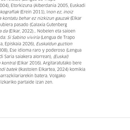
2004), Etorkizuna (Alberdania 2005, Euskadi
skografiak
(Erein 2011), I
non ez, inoiz
a kontatu behar ez nizkizun gauzak
(Elkar
hubiera pasado (Galaxia Gutenberg
a da
(Elkar, 2022)... Nobelen eta saioen
ada:
Si Sabino viviría
(Lengua de Trapo
a, Episkaia 2026),
Euskaldun guztion
008), Ese idioma raro y poderoso (Lengua
i Saria saiakera alorrean),
(Euskal)
a kontra)
(Elkar 2016). Argitaratutako bere
ndi batek
(Ikastolen Elkartea, 2024) komikia
marrazkilariarekin batera. Volgako
ldizkariko partaide izan zen.