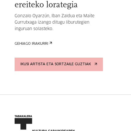
ereiteko lorategia
Gonzalo Oyarzún, Iban Zaldua eta Maite
Gurrutxaga izango ditugu liburutegien
inguruan solasteko.
GEHIAGO IRAKURRI
IKUSI ARTISTA ETA SORTZAILE GUZTIAK