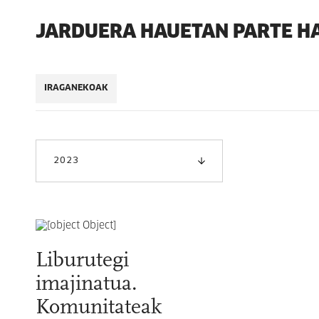
JARDUERA HAUETAN PARTE H
IRAGANEKOAK
2023
Liburutegi
imajinatua.
Komunitateak