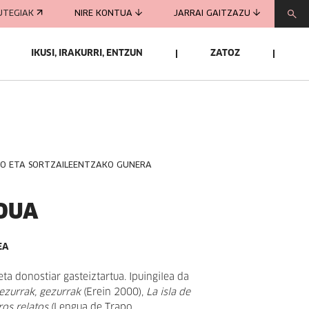
UTEGIAK
NIRE KONTUA
JARRAI GAITZAZU
IKUSI, IRAKURRI, ENTZUN
ZATOZ
KO ETA SORTZAILEENTZAKO GUNERA
DUA
EA
 eta donostiar gasteiztartua. Ipuingilea da
ezurrak, gezurrak
(Erein 2000),
La isla de
ros relatos
(Lengua de Trapo