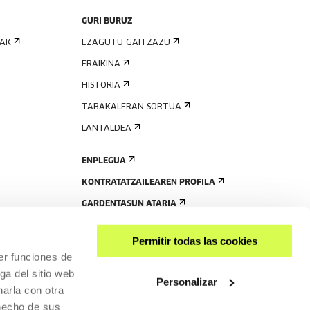
GURI BURUZ
IAK
EZAGUTU GAITZAZU
ERAIKINA
HISTORIA
TABAKALERAN SORTUA
LANTALDEA
ENPLEGUA
KONTRATATZAILEAREN PROFILA
GARDENTASUN ATARIA
Permitir todas las cookies
er funciones de
ga del sitio web
Personalizar
arla con otra
 hecho de sus
PARTEKATU