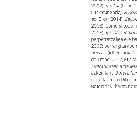
2002),
Itzalak
(Erein 
Literatur Saria),
Biodi
ez
(Elkar 2014),
Sekul
2018), Como si todo 
2018),
Ipuina engainu
perpetratzailea ere b
2005; berrargitarapen
aberr
ia (Alberdania 2
de Trapo 2012, Euskad
Literaturaren alde (et
azken lana
Botere ha
izan da, Julen Ribas 
Batelariak literatur a