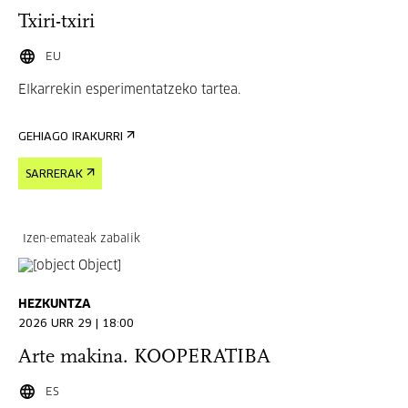
Txiri-txiri
EU
Elkarrekin esperimentatzeko tartea.
GEHIAGO IRAKURRI
SARRERAK
Izen-emateak zabalik
HEZKUNTZA
2026 URR 29 | 18:00
Arte makina. KOOPERATIBA
ES