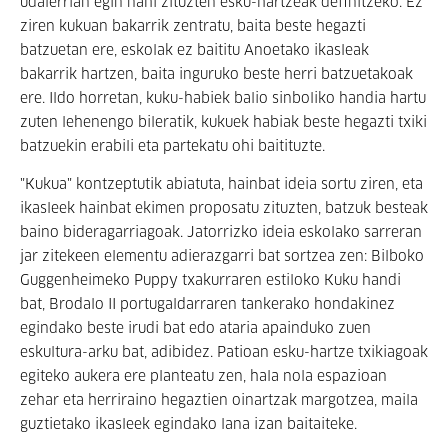
udalerrian egin nahi zituzten esku-hartzeak definitzeko. Ez
ziren kukuan bakarrik zentratu, baita beste hegazti
batzuetan ere, eskolak ez baititu Anoetako ikasleak
bakarrik hartzen, baita inguruko beste herri batzuetakoak
ere. Ildo horretan, kuku-habiek balio sinboliko handia hartu
zuten lehenengo bileratik, kukuek habiak beste hegazti txiki
batzuekin erabili eta partekatu ohi baitituzte.
"Kukua" kontzeptutik abiatuta, hainbat ideia sortu ziren, eta
ikasleek hainbat ekimen proposatu zituzten, batzuk besteak
baino bideragarriagoak. Jatorrizko ideia eskolako sarreran
jar zitekeen elementu adierazgarri bat sortzea zen: Bilboko
Guggenheimeko Puppy txakurraren estiloko Kuku handi
bat, Brodalo II portugaldarraren tankerako hondakinez
egindako beste irudi bat edo ataria apainduko zuen
eskultura-arku bat, adibidez. Patioan esku-hartze txikiagoak
egiteko aukera ere planteatu zen, hala nola espazioan
zehar eta herriraino hegaztien oinartzak margotzea, maila
guztietako ikasleek egindako lana izan baitaiteke.