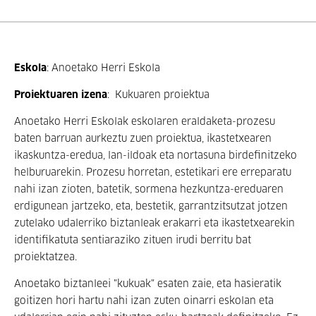
Eskola
: Anoetako Herri Eskola
Proiektuaren izena
: Kukuaren proiektua
Anoetako Herri Eskolak eskolaren eraldaketa-prozesu
baten barruan aurkeztu zuen proiektua, ikastetxearen
ikaskuntza-eredua, lan-ildoak eta nortasuna birdefinitzeko
helburuarekin. Prozesu horretan, estetikari ere erreparatu
nahi izan zioten, batetik, sormena hezkuntza-ereduaren
erdigunean jartzeko, eta, bestetik, garrantzitsutzat jotzen
zutelako udalerriko biztanleak erakarri eta ikastetxearekin
identifikatuta sentiaraziko zituen irudi berritu bat
proiektatzea.
Anoetako biztanleei "kukuak" esaten zaie, eta hasieratik
goitizen hori hartu nahi izan zuten oinarri eskolan eta