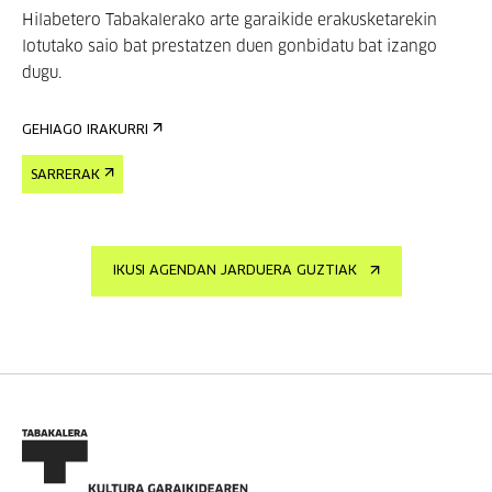
Hilabetero Tabakalerako arte garaikide erakusketarekin
lotutako saio bat prestatzen duen gonbidatu bat izango
dugu.
GEHIAGO IRAKURRI
SARRERAK
IKUSI AGENDAN JARDUERA GUZTIAK