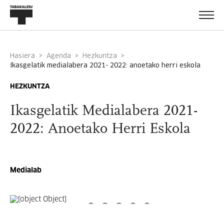
Hasiera
Agenda
Hezkuntza
ikasgelatik medialabera 2021- 2022: anoetako herri eskola
HEZKUNTZA
Ikasgelatik Medialabera 2021-
2022: Anoetako Herri Eskola
Medialab