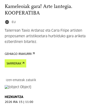
Kameleoiak gara! Arte lantegia.
KOOPERATIBA
EU
Tailerrean Taxio Ardanaz eta Carla Filipe artisten
proposamen artistikoetara hurbilduko gara ariketa
ezberdinen bitartez.
GEHIAGO IRAKURRI
SARRERAK
Izen-emateak zabalik
HEZKUNTZA
2026 IRA 15 | 11:00