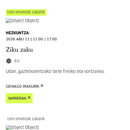
Izen-emateak zabalik
HEZKUNTZA
2026 ABU 11 | 11:00 / 17:00
Ziku zaku
EU
Udan, gaztetxoentzako tarte fresko eta sortzailea.
GEHIAGO IRAKURRI
SARRERAK
Izen-emateak zabalik