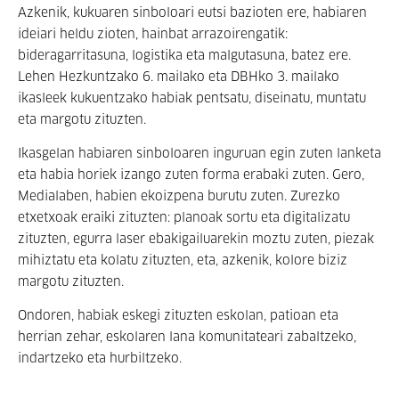
Azkenik, kukuaren sinboloari eutsi bazioten ere, habiaren
ideiari heldu zioten, hainbat arrazoirengatik:
bideragarritasuna, logistika eta malgutasuna, batez ere.
Lehen Hezkuntzako 6. mailako eta DBHko 3. mailako
ikasleek kukuentzako habiak pentsatu, diseinatu, muntatu
eta margotu zituzten.
Ikasgelan habiaren sinboloaren inguruan egin zuten lanketa
eta habia horiek izango zuten forma erabaki zuten. Gero,
Medialaben, habien ekoizpena burutu zuten. Zurezko
etxetxoak eraiki zituzten: planoak sortu eta digitalizatu
zituzten, egurra laser ebakigailuarekin moztu zuten, piezak
mihiztatu eta kolatu zituzten, eta, azkenik, kolore biziz
margotu zituzten.
Ondoren, habiak eskegi zituzten eskolan, patioan eta
herrian zehar, eskolaren lana komunitateari zabaltzeko,
indartzeko eta hurbiltzeko.