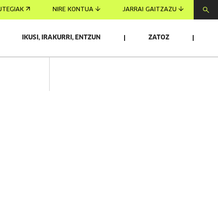
UTEGIAK
NIRE KONTUA
JARRAI GAITZAZU
IKUSI, IRAKURRI, ENTZUN
ZATOZ