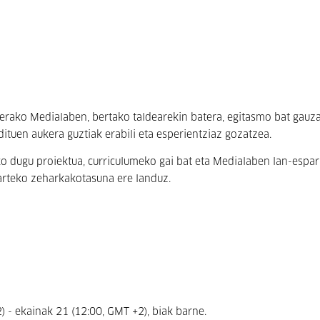
lerako Medialaben, bertako taldearekin batera, egitasmo bat gauz
dituen aukera guztiak erabili eta esperientziaz gozatzea.
ko dugu proiektua, curriculumeko gai bat eta Medialaben lan-espa
 arteko zeharkakotasuna ere
landuz.
 - ekainak 21 (12:00, GMT +2), biak barne.