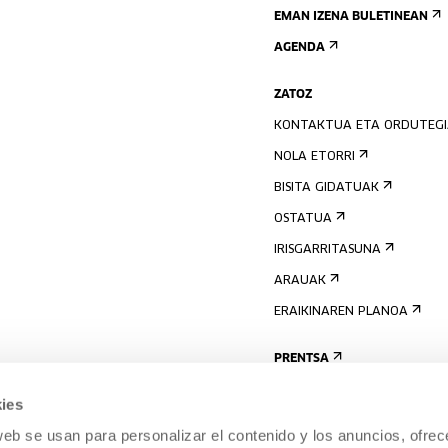
EMAN IZENA BULETINEAN
AGENDA
ZATOZ
KONTAKTUA ETA ORDUTEG
NOLA ETORRI
BISITA GIDATUAK
OSTATUA
IRISGARRITASUNA
ARAUAK
ERAIKINAREN PLANOA
PRENTSA
ies
web se usan para personalizar el contenido y los anuncios, ofrec