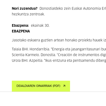
Nori zuzendua?
Donostialdeko zein Euskal Autonomia Erk
hezkuntza zentroak.
Ebazpena:
ekainak 30.
EBAZPENA
Jasotako eskaera guztien artean honako proiektu hauek iz
Talaia BHI. Hondarribia. “Energia eta jasangarritasunari 
Scientia Karmelo. Donostia. "Creación de instrumentos digit
Urola BHI. Azpeitia. “Ikus-entzuna eta pentsamendu diber
DEIALDIAREN OINARRIAK (PDF)