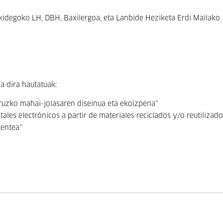
idegoko LH, DBH, Baxilergoa, eta Lanbide Heziketa Erdi Mailako
a dira hautatuak:
buruzko mahai-jolasaren diseinua eta ekoizpena”
ales electrónicos a partir de materiales reciclados y/o reutilizado
gentea”