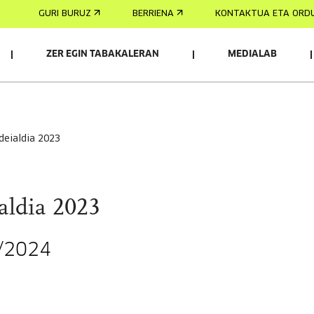
GURI BURUZ
BERRIENA
KONTAKTUA ETA ORD
ZER EGIN TABAKALERAN
MEDIALAB
 deialdia 2023
aldia 2023
/2024