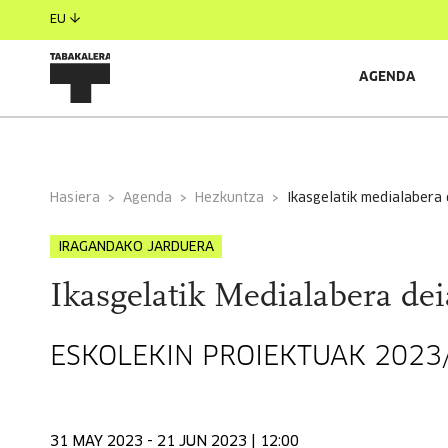
EU
AGENDA
INFORMAZIO OROKORRA
Hasiera
Agenda
Hezkuntza
ikasgelatik medialabera
IRAGANDAKO JARDUERA
Ikasgelatik Medialabera dei
ESKOLEKIN PROIEKTUAK 2023
31 MAY 2023 - 21 JUN 2023 | 12:00