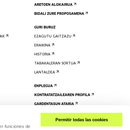
ARETOEN ALOKAIRUA
BIDALI ZURE PROPOSAMENA
GURI BURUZ
IAK
EZAGUTU GAITZAZU
ERAIKINA
HISTORIA
TABAKALERAN SORTUA
LANTALDEA
ENPLEGUA
KONTRATATZAILEAREN PROFILA
GARDENTASUN ATARIA
Permitir todas las cookies
er funciones de