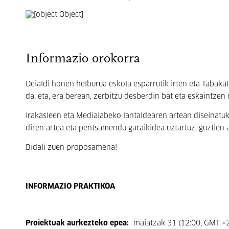
Informazio orokorra
Deialdi honen helburua eskola esparrutik irten eta Tabaka
da; eta, era berean, zerbitzu desberdin bat eta eskaintzen 
Irakasleen eta Medialabeko lantaldearen artean diseinatu
diren artea eta pentsamendu garaikidea uztartuz, guztien
Bidali zuen proposamena!
INFORMAZIO PRAKTIKOA
Proiektuak aurkezteko epea:
maiatzak 31 (12:00, GMT +2)