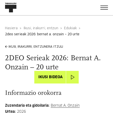
Hasiera
Ikusi, irakurri, entzun
Edukiak
2deo serieak 2026: bernat a. onzain – 20 urte
IKUSI, IRAKURRI, ENTZUNERA ITZULI
2DEO Serieak 2026: Bernat A.
Onzain – 20 urte
IKUSI BIDEOA
Informazio orokorra
Zuzendaria eta gidoilaria
:
Bernat A. Onzain
Urtea
:
2026