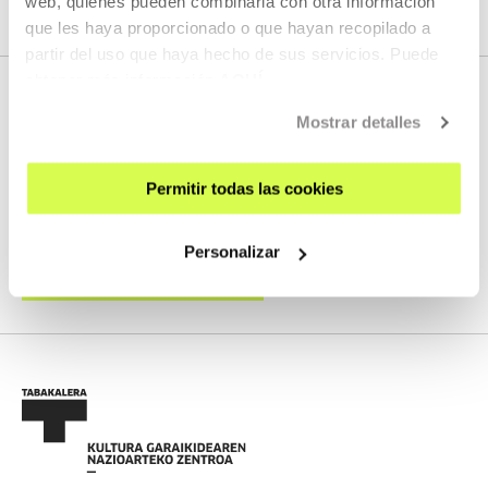
web, quienes pueden combinarla con otra información
que les haya proporcionado o que hayan recopilado a
partir del uso que haya hecho de sus servicios. Puede
obtener más información
AQUÍ
Mostrar detalles
HURRENGO ZUZENEKOAK
Permitir todas las cookies
Ez dugu streaming berririk programatuta
Personalizar
IKUSI PROGRAMAZIO OSOA