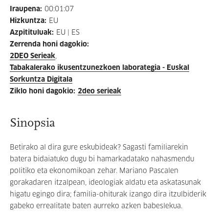
Iraupena
:
00:01:07
Hizkuntza
:
EU
Azpitituluak
:
EU | ES
Zerrenda honi dagokio
:
2DEO Serieak
Tabakalerako ikusentzunezkoen laborategia - Euskal
Sorkuntza Digitala
Ziklo honi dagokio
:
2deo serieak
Sinopsia
Betirako al dira gure eskubideak? Sagasti familiarekin
batera bidaiatuko dugu bi hamarkadatako nahasmendu
politiko eta ekonomikoan zehar. Mariano Pascalen
gorakadaren itzalpean, ideologiak aldatu eta askatasunak
higatu egingo dira; familia-ohiturak izango dira itzulbiderik
gabeko errealitate baten aurreko azken babeslekua.