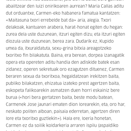
abailtzear den luizi onirikoaren aurrean? Maria Callas aditu
dut orduantxe, Carmen-eko habanera famatua kantatzen:
«Maitasuna txori errebelde bat da» aria, alegia. Txori
delakoak, kantuaren arabera, harat-honat egiten du hegan:
zurea dela uste duzunean, itzuri egiten dizu, eta itzuri egiten
diozula uste duzunean, berea zara. Dudarik ez, Kupido
umea da, itxuraldatuta, sexu-grina bitxia areagotzeko
txoritxo fin bilakatuta. Baina, era berean, dorpea izanagatik
opera eta opereten aditu handia den adiskide batek esan
zidanez, operen sekretuak oro ezagutzen dituenez, Carmen
beraren sexua da txoritxoa, hegaldatzean irekitzen baita,
publiko bilakatzen, ehizatua izateko prest agertzen baita,
eskopeta falikoarekin asmatzen duen horri eskainiz bere
burua («hori bera gertatzen baita, beste modu batean,
Carmenek Jose jaunari ematen dion lorearekin, eta, oro har,
neskato politen alboan, paisaia ederretan, agertzen diren
lore eta txoritxo guztiekin»). Hala ere, loeria honetan,
Carmen ez da soilik koldarkeria arraren ispilu (aspaldiko