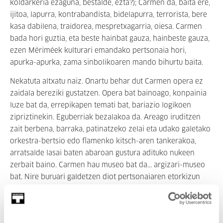
koldarkeria ezaguna, bestalde, ezta?); Carmen da, baita ere,
ijitoa, lapurra, kontrabandista, bidelapurra, terrorista, bere
kasa dabilena, traidorea, mespretxagarria, oiesa. Carmen
bada hori guztia, eta beste hainbat gauza, hainbeste gauza,
ezen Mériméek kulturari emandako pertsonaia hori,
apurka-apurka, zama sinbolikoaren mando bihurtu baita.
Nekatuta altxatu naiz. Onartu behar dut Carmen opera ez
zaidala bereziki gustatzen. Opera bat bainoago, konpainia
luze bat da, errepikapen temati bat, bariazio logikoen
zipriztinekin. Eguberriak bezalakoa da. Areago iruditzen
zait berbena, barraka, patinatzeko zelai eta udako galetako
orkestra-bertsio edo flamenko kitsch-aren tankerakoa,
arratsalde lasai baten abaroan gustura adituko nukeen
zerbait baino. Carmen hau museo bat da... argizari-museo
bat. Nire buruari galdetzen diot pertsonaiaren etorkizun
zapuztuaz. Jose jaunak hamaika aldiz hil du pertsonaia,
milaka aldiz. Zahartzarorik ez Carmenentzat, ukatu egin
zioten, a zelako zigorra. Carmen ez ote dago, moduren