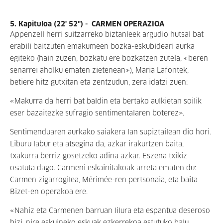
5. Kapituloa (22' 52'') - CARMEN OPERAZIOA
Appenzell herri suitzarreko biztanleek argudio hutsal bat
erabili baitzuten emakumeen bozka-eskubideari aurka
egiteko (hain zuzen, bozkatu ere bozkatzen zutela, «beren
senarrei aholku ematen zietenean»), Maria Lafontek,
betiere hitz gutxitan eta zentzudun, zera idatzi zuen:
«Makurra da herri bat baldin eta bertako aulkietan soilik
eser bazaitezke sufragio sentimentalaren boterez».
Sentimenduaren aurkako saiakera lan supiztailean dio hori.
Liburu labur eta atsegina da, azkar irakurtzen baita,
txakurra berriz gosetzeko adina azkar. Eszena txikiz
osatuta dago. Carmeni eskainitakoak arreta ematen du:
Carmen zigarrogilea, Mérimée-ren pertsonaia, eta baita
Bizet-en operakoa ere.
«Nahiz eta Carmenen barruan lilura eta espantua deseroso