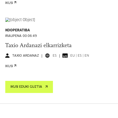
IKUSI
KOOPERATIBA
IRAUPENA 00:06:49
Taxio Ardanazi elkarrizketa
TAXIO ARDANAZ
ES
EU | ES | EN
IKUSI
IKUSI EDUKI GUZTIA