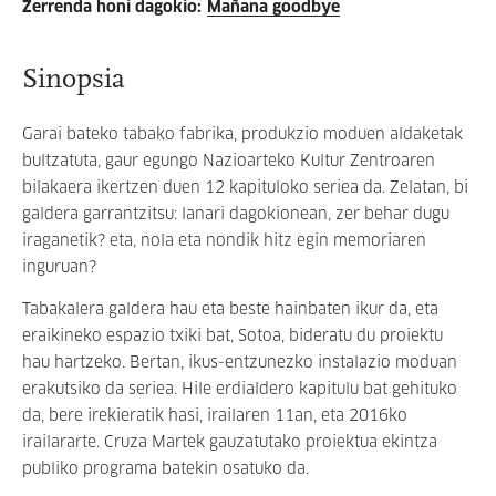
Zerrenda honi dagokio
:
Mañana goodbye
Sinopsia
Garai bateko tabako fabrika, produkzio moduen aldaketak
bultzatuta, gaur egungo Nazioarteko Kultur Zentroaren
bilakaera ikertzen duen 12 kapituloko seriea da. Zelatan, bi
galdera garrantzitsu: lanari dagokionean, zer behar dugu
iraganetik? eta, nola eta nondik hitz egin memoriaren
inguruan?
Tabakalera galdera hau eta beste hainbaten ikur da, eta
eraikineko espazio txiki bat, Sotoa, bideratu du proiektu
hau hartzeko. Bertan, ikus-entzunezko instalazio moduan
erakutsiko da seriea. Hile erdialdero kapitulu bat gehituko
da, bere irekieratik hasi, irailaren 11an, eta 2016ko
irailararte. Cruza Martek gauzatutako proiektua ekintza
publiko programa batekin osatuko da.