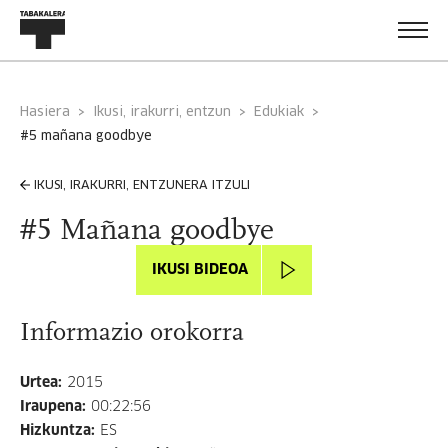
Hasiera
Ikusi, irakurri, entzun
Edukiak
#5 mañana goodbye
IKUSI, IRAKURRI, ENTZUNERA ITZULI
#5 Mañana goodbye
IKUSI BIDEOA
Informazio orokorra
Urtea
:
2015
Iraupena
:
00:22:56
Hizkuntza
:
ES