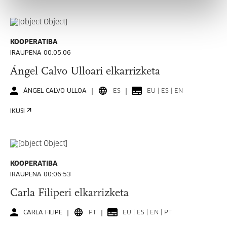
KOOPERATIBA
IRAUPENA 00:05:06
Ángel Calvo Ulloari elkarrizketa
ÁNGEL CALVO ULLOA
ES
EU | ES | EN
IKUSI
KOOPERATIBA
IRAUPENA 00:06:53
Carla Filiperi elkarrizketa
CARLA FILIPE
PT
EU | ES | EN | PT