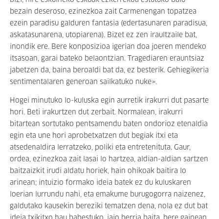
bizi, nire eskuineko eskuak ezkerrekoa estutuko balu
bezain deseroso, ezinezkoa zait Carmenengan topatzea
ezein paradisu galduren fantasia (edertasunaren paradisua,
askatasunarena, utopiarena). Bizet ez zen iraultzaile bat,
inondik ere. Bere konposizioa igerian doa joeren mendeko
itsasoan, garai bateko belaontzian. Tragediaren erauntsiaz
jabetzen da, baina beroaldi bat da, ez besterik. Gehiegikeria
sentimentalaren generoan sailkatuko nuke».
Hogei minutuko lo-kuluska egin aurretik irakurri dut pasarte
hori. Beti irakurtzen dut zerbait. Normalean, irakurri
bitartean sortutako pentsamendu baten ondorioz etenaldia
egin eta une hori aprobetxatzen dut begiak itxi eta
atsedenaldira lerratzeko, poliki eta entretenituta. Gaur,
ordea, ezinezkoa zait lasai lo hartzea, aldian-aldian sartzen
baitzaizkit irudi aldatu horiek, hain ohikoak baitira lo
arinean; intuizio formako ideia batek ez du kuluskaren
loerian lurrundu nahi, eta emakume burugogorra naizenez,
galdutako kausekin bereziki tematzen dena, nola ez dut bat
ideia txikitxo hau babestuko, jaio berria baita, bere gainean