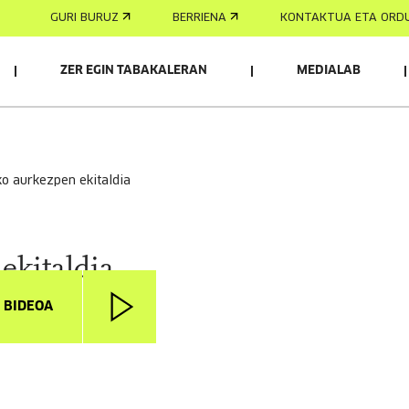
GURI BURUZ
BERRIENA
KONTAKTUA ETA ORD
ZER EGIN TABAKALERAN
MEDIALAB
eko aurkezpen ekitaldia
ekitaldia
I BIDEOA