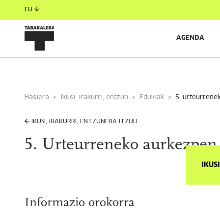
EU
AGENDA
Hasiera
Ikusi, irakurri, entzun
Edukiak
5. urteurren
IKUSI, IRAKURRI, ENTZUNERA ITZULI
5. Urteurreneko aurkezpen 
IKUS
Informazio orokorra