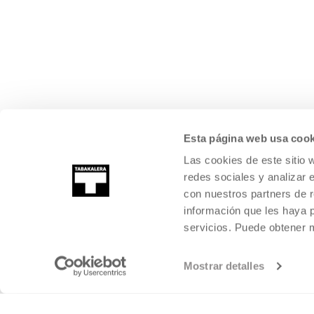
Esta página web usa cook
Las cookies de este sitio 
redes sociales y analizar 
con nuestros partners de r
información que les haya 
servicios. Puede obtener
Mostrar detalles
©
2026
TABAKALERA
.
KULTURA GARAIKIDEAREN NAZIOARTEKO Z
DONOSTIA / SAN SEBASTIÁN