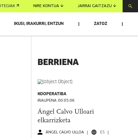
UTEGIAK
NIRE KONTUA
JARRAI GAITZAZU
IKUSI, IRAKURRI, ENTZUN
ZATOZ
BERRIENA
KOOPERATIBA
IRAUPENA 00:05:06
Ángel Calvo Ulloari
elkarrizketa
ÁNGEL CALVO ULLOA
ES