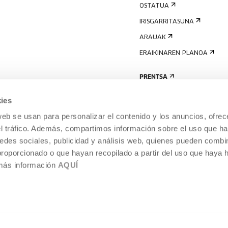
OSTATUA
IRISGARRITASUNA
ARAUAK
ERAIKINAREN PLANOA
PRENTSA
ies
web se usan para personalizar el contenido y los anuncios, ofrec
el tráfico. Además, compartimos información sobre el uso que ha
edes sociales, publicidad y análisis web, quienes pueden combin
proporcionado o que hayan recopilado a partir del uso que haya
 más información
AQUÍ
LEGE-OHARRA
COOKIEN POLITIKA
I
ENTROA,
BARNEKO INFORMAZIO-SISTEMA