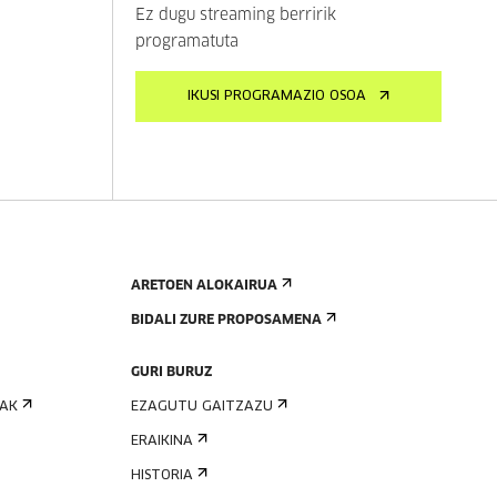
Ez dugu streaming berririk
programatuta
IKUSI PROGRAMAZIO OSOA
ARETOEN ALOKAIRUA
BIDALI ZURE PROPOSAMENA
GURI BURUZ
IAK
EZAGUTU GAITZAZU
ERAIKINA
HISTORIA