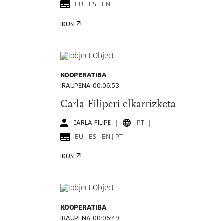
EU | ES | EN
IKUSI
KOOPERATIBA
IRAUPENA 00:06:53
Carla Filiperi elkarrizketa
CARLA FILIPE
PT
EU | ES | EN | PT
IKUSI
KOOPERATIBA
IRAUPENA 00:06:49