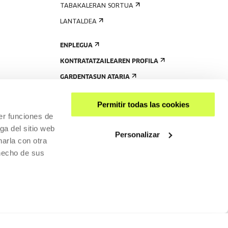
TABAKALERAN SORTUA
LANTALDEA
ENPLEGUA
KONTRATATZAILEAREN PROFILA
GARDENTASUN ATARIA
Permitir todas las cookies
er funciones de
ga del sitio web
Personalizar
arla con otra
 hecho de sus
PARTEKATU
RISGARRITASUNA
PRIBATUTASUN-POLITIKA