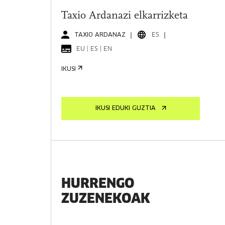
Taxio Ardanazi elkarrizketa
TAXIO ARDANAZ
ES
EU | ES | EN
IKUSI
IKUSI EDUKI GUZTIA
HURRENGO
ZUZENEKOAK