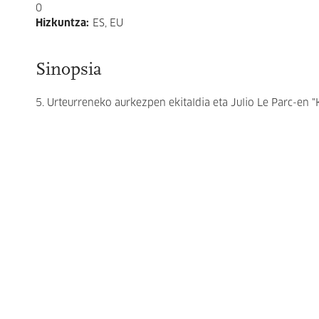
0
Hizkuntza
:
ES, EU
Sinopsia
5. Urteurreneko aurkezpen ekitaldia eta Julio Le Parc-en "