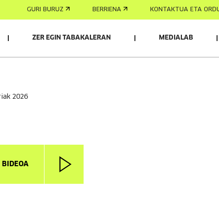
GURI BURUZ
BERRIENA
KONTAKTUA ETA ORD
ZER EGIN TABAKALERAN
MEDIALAB
rriak 2026
I BIDEOA