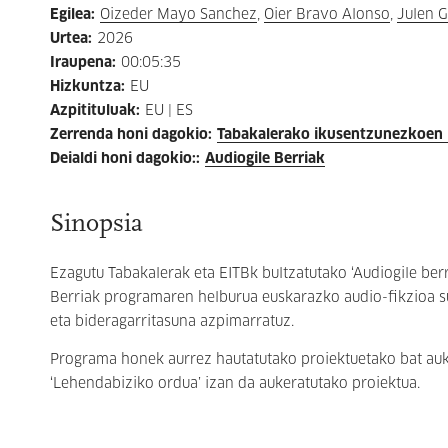
Egilea
:
Oizeder Mayo Sanchez
,
Oier Bravo Alonso
,
Julen 
Urtea
:
2026
Iraupena
:
00:05:35
Hizkuntza
:
EU
Azpitituluak
:
EU | ES
Zerrenda honi dagokio
:
Tabakalerako ikusentzunezkoen l
Deialdi honi dagokio:
:
Audiogile Berriak
Sinopsia
Ezagutu Tabakalerak eta EITBk bultzatutako ‘Audiogile berr
Berriak programaren helburua euskarazko audio-fikzioa su
eta bideragarritasuna azpimarratuz.
Programa honek aurrez hautatutako proiektuetako bat auk
‘Lehendabiziko ordua’ izan da aukeratutako proiektua.