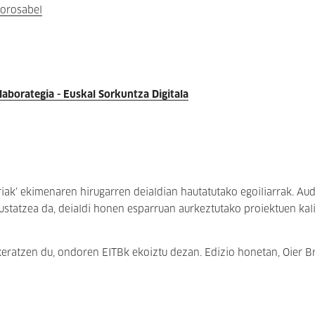
Gorosabel
aborategia - Euskal Sorkuntza Digitala
iak’ ekimenaren hirugarren deialdian hautatutako egoiliarrak. Aud
statzea da, deialdi honen esparruan aurkeztutako proiektuen kali
eratzen du, ondoren EITBk ekoiztu dezan. Edizio honetan, Oier 