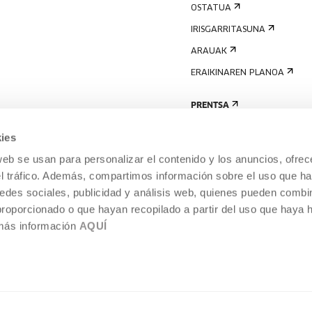
OSTATUA
IRISGARRITASUNA
ARAUAK
ERAIKINAREN PLANOA
PRENTSA
ies
web se usan para personalizar el contenido y los anuncios, ofrec
el tráfico. Además, compartimos información sobre el uso que ha
edes sociales, publicidad y análisis web, quienes pueden combin
proporcionado o que hayan recopilado a partir del uso que haya
 más información
AQUÍ
LEGE-OHARRA
COOKIEN POLITIKA
I
ENTROA,
BARNEKO INFORMAZIO-SISTEMA