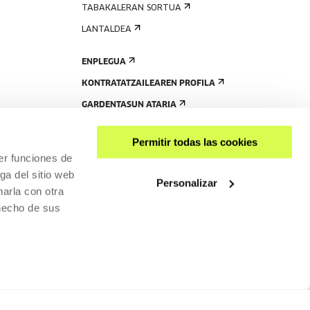
TABAKALERAN SORTUA
LANTALDEA
ENPLEGUA
KONTRATATZAILEAREN PROFILA
GARDENTASUN ATARIA
Permitir todas las cookies
er funciones de
ga del sitio web
Personalizar
arla con otra
 hecho de sus
PARTEKATU
RISGARRITASUNA
PRIBATUTASUN-POLITIKA