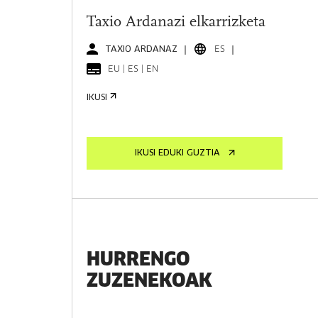
Taxio Ardanazi elkarrizketa
TAXIO ARDANAZ
ES
EU | ES | EN
IKUSI
IKUSI EDUKI GUZTIA
HURRENGO
ZUZENEKOAK