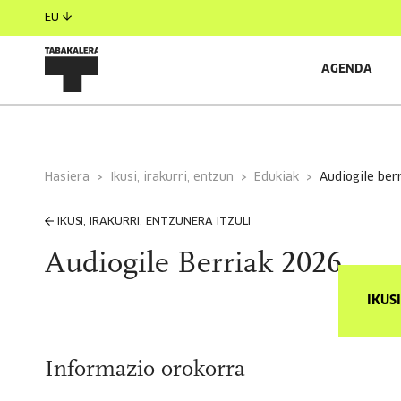
EU
AGENDA
Hasiera
Ikusi, irakurri, entzun
Edukiak
audiogile be
IKUSI, IRAKURRI, ENTZUNERA ITZULI
Audiogile Berriak 2026
IKUS
Informazio orokorra