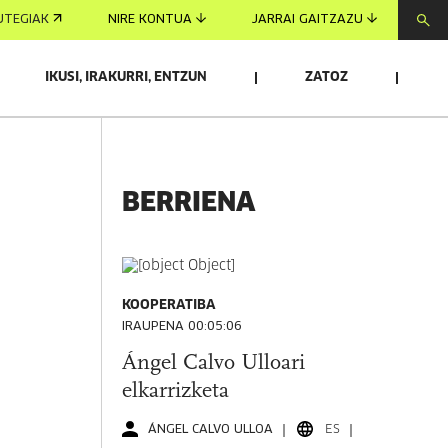
UTEGIAK
NIRE KONTUA
JARRAI GAITZAZU
IKUSI, IRAKURRI, ENTZUN
ZATOZ
BERRIENA
KOOPERATIBA
IRAUPENA 00:05:06
Ángel Calvo Ulloari
elkarrizketa
ÁNGEL CALVO ULLOA
ES