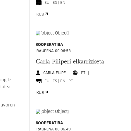
EU | ES | EN
IKUSI
KOOPERATIBA
IRAUPENA 00:06:53
Carla Filiperi elkarrizketa
CARLA FILIPE
PT
iogile
EU | ES | EN | PT
tatea
IKUSI
Bravoren
KOOPERATIBA
IRAUPENA 00:06:49