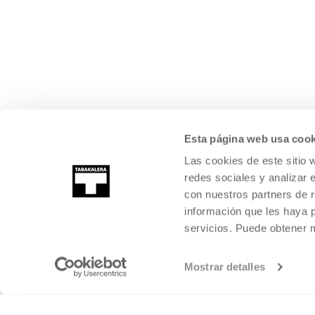
Esta página web usa cook
Las cookies de este sitio 
redes sociales y analizar 
con nuestros partners de r
información que les haya 
servicios. Puede obtener
Mostrar detalles
©
2026
TABAKALERA
.
KULTURA GARAIKIDEAREN NAZIOARTEKO Z
DONOSTIA / SAN SEBASTIÁN