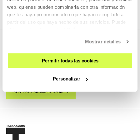
web, quienes pueden combinarla con otra información
IKUSI EDUKI GUZTIA
que les haya proporcionado o que hayan recopilado a
partir del uso que haya hecho de sus servicios. Puede
obtener más información
AQUÍ
Mostrar detalles
HURRENGO ZUZENEKOAK
Permitir todas las cookies
Ez dugu streaming berririk programatuta
Personalizar
IKUSI PROGRAMAZIO OSOA