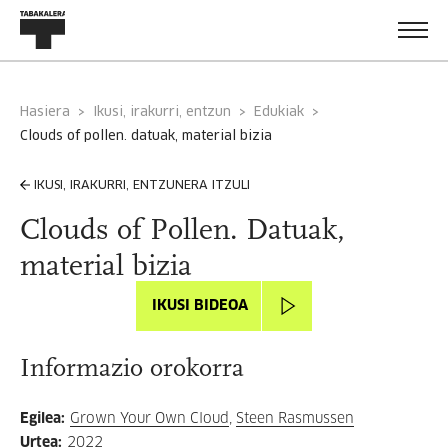
Hasiera
Ikusi, irakurri, entzun
Edukiak
clouds of pollen. datuak, material bizia
IKUSI, IRAKURRI, ENTZUNERA ITZULI
Clouds of Pollen. Datuak,
material bizia
IKUSI BIDEOA
Informazio orokorra
Egilea
:
Grown Your Own Cloud
,
Steen Rasmussen
Urtea
:
2022