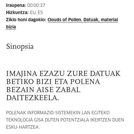
Iraupena
:
00:00:37
Hizkuntza
:
EU, ES
Ziklo honi dagokio
:
Clouds of Pollen. Datuak, material
bizia
Sinopsia
IMAJINA EZAZU ZURE DATUAK
BETIKO BIZI ETA POLENA
BEZAIN AISE ZABAL
DAITEZKEELA.
POLENAK INFORMAZIO-SISTEMEKIN LAN EGITEKO
TEKNOLOGIA GISA DUTEN POTENTZIALA IKERTZEN DUEN
ESKU-HARTZEA.