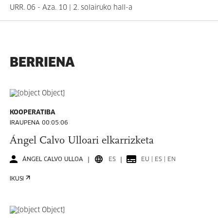
URR. 06 - Aza. 10 | 2. solairuko hall-a
BERRIENA
KOOPERATIBA
IRAUPENA 00:05:06
Ángel Calvo Ulloari elkarrizketa
ÁNGEL CALVO ULLOA
ES
EU | ES | EN
IKUSI