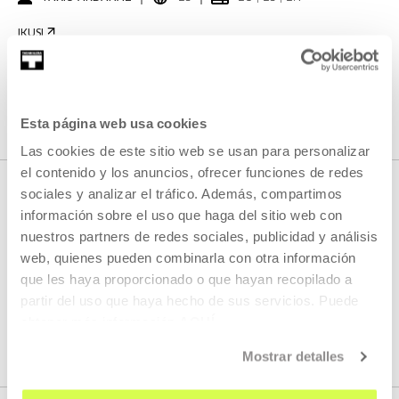
IKUSI
IKUSI EDUKI GUZTIA
Esta página web usa cookies
Las cookies de este sitio web se usan para personalizar
el contenido y los anuncios, ofrecer funciones de redes
sociales y analizar el tráfico. Además, compartimos
información sobre el uso que haga del sitio web con
HURRENGO ZUZENEKOAK
nuestros partners de redes sociales, publicidad y análisis
web, quienes pueden combinarla con otra información
que les haya proporcionado o que hayan recopilado a
Ez dugu streaming berririk programatuta
partir del uso que haya hecho de sus servicios. Puede
obtener más información
AQUÍ
IKUSI PROGRAMAZIO OSOA
Mostrar detalles