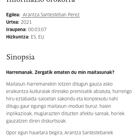
Egilea
:
Arantza Santesteban Perez
Urtea
:
2021
Iraupena
:
00:03:07
Hizkuntza
:
ES, EU
Sinopsia
Harremanak. Zergatik ematen du min maitasunak?
Maitasun-harremanekin lotzen ditugun gauza asko
eraikuntza kulturalak direlako premisatik abiatuta, hurrengo
hiru eztabaida-saioetan sakondu eta konplexutu nahi
ditugu gaur egungo maitasun-moduei buruz: haien
inplikazioak, mugiarazten dituzten afektu-sareak, horiek
gauzatzen diren diskurtsoak.
Opor egun hauetara begira, Arantza Santestebanek