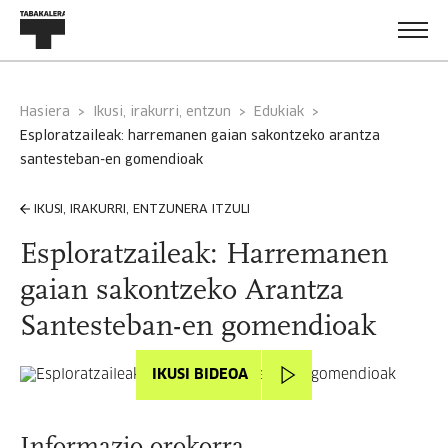
Hasiera
Ikusi, irakurri, entzun
Edukiak
esploratzaileak: harremanen gaian sakontzeko arantza
santesteban-en gomendioak
IKUSI, IRAKURRI, ENTZUNERA ITZULI
Esploratzaileak: Harremanen
gaian sakontzeko Arantza
Santesteban-en gomendioak
IKUSI BIDEOA
Informazio orokorra