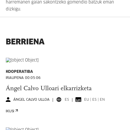
harremanen gaian sakontzeko gomendio batzuk eman
dizkigu.
BERRIENA
KOOPERATIBA
IRAUPENA 00:05:06
Ángel Calvo Ulloari elkarrizketa
ÁNGEL CALVO ULLOA
ES
EU | ES | EN
IKUSI