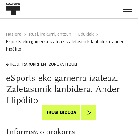
Hasiera
Ikusi, irakurri, entzun
Edukiak
esports-eko gamerra izateaz. zaletasunik lanbidera. ander
hipólito
IKUSI, IRAKURRI, ENTZUNERA ITZULI
eSports-eko gamerra izateaz.
Zaletasunik lanbidera. Ander
Hipólito
IKUSI BIDEOA
Informazio orokorra