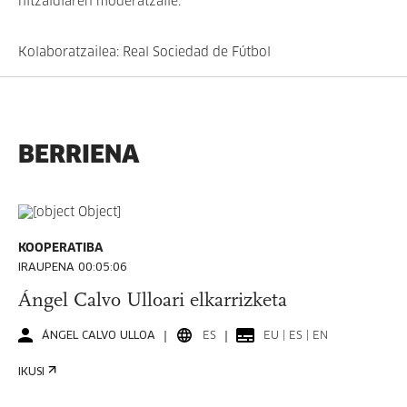
hitzaldiaren moderatzaile.
Kolaboratzailea: Real Sociedad de Fútbol
BERRIENA
KOOPERATIBA
IRAUPENA 00:05:06
Ángel Calvo Ulloari elkarrizketa
ÁNGEL CALVO ULLOA
ES
EU | ES | EN
IKUSI