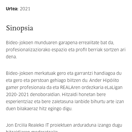
Urtea
:
2021
Sinopsia
Bideo-jokoen munduaren garapena errealitate bat da,
profesionalizaziorako espazio eta profil berriak sortzen ari
dena.
Bideo-jokoen merkatuak gero eta garrantzi handiagoa du
eta gero eta perstoan gehiago biltzen du. Ander Hipólito
gamer profesionala da eta REALAren ordezkaria eLaLigan
2020-2021 denoboraldian. Hitzaldi honetan bere
esperientziaz eta bere zaletasuna lanbide bihurtu arte izan
duen bilakaeraz hitz egingo digu.
Jon Ercilla Realeko IT proiektuen arduraduna izango dugu