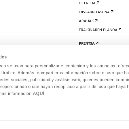
OSTATUA
IRISGARRITASUNA
ARAUAK
ERAIKINAREN PLANOA
PRENTSA
ies
web se usan para personalizar el contenido y los anuncios, ofrec
el tráfico. Además, compartimos información sobre el uso que ha
edes sociales, publicidad y análisis web, quienes pueden combin
proporcionado o que hayan recopilado a partir del uso que haya
 más información
AQUÍ
LEGE-OHARRA
COOKIEN POLITIKA
I
ENTROA,
BARNEKO INFORMAZIO-SISTEMA