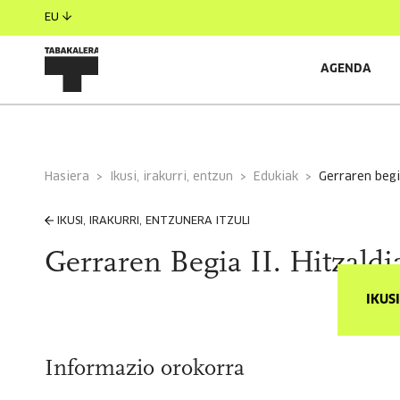
EU
AGENDA
Hasiera
Ikusi, irakurri, entzun
Edukiak
gerraren begi
IKUSI, IRAKURRI, ENTZUNERA ITZULI
Gerraren Begia II. Hitzaldi
IKUS
Informazio orokorra