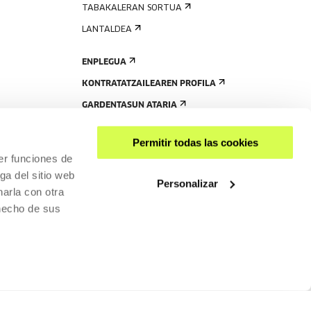
TABAKALERAN SORTUA
LANTALDEA
ENPLEGUA
KONTRATATZAILEAREN PROFILA
GARDENTASUN ATARIA
Permitir todas las cookies
er funciones de
ga del sitio web
Personalizar
arla con otra
 hecho de sus
PARTEKATU
RISGARRITASUNA
PRIBATUTASUN-POLITIKA