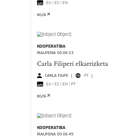
EU | ES | EN
IKUSI
KOOPERATIBA
IRAUPENA 00:06:53
Carla Filiperi elkarrizketa
CARLA FILIPE
PT
EU | ES | EN | PT
IKUSI
KOOPERATIBA
IRAUPENA 00:06:49