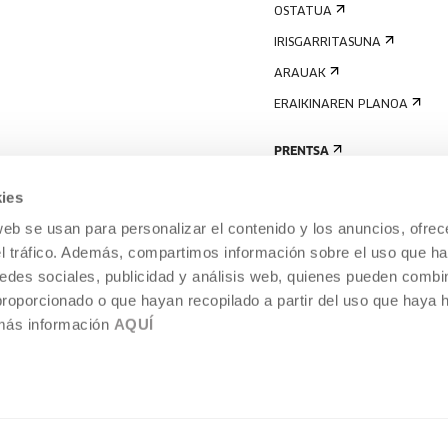
OSTATUA
IRISGARRITASUNA
ARAUAK
ERAIKINAREN PLANOA
PRENTSA
ies
web se usan para personalizar el contenido y los anuncios, ofrec
el tráfico. Además, compartimos información sobre el uso que ha
edes sociales, publicidad y análisis web, quienes pueden combin
proporcionado o que hayan recopilado a partir del uso que haya
 más información
AQUÍ
LEGE-OHARRA
COOKIEN POLITIKA
I
ENTROA,
BARNEKO INFORMAZIO-SISTEMA