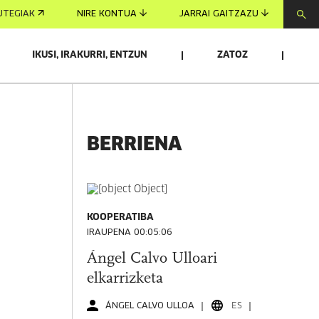
UTEGIAK
NIRE KONTUA
JARRAI GAITZAZU
IKUSI, IRAKURRI, ENTZUN
ZATOZ
BERRIENA
KOOPERATIBA
IRAUPENA 00:05:06
Ángel Calvo Ulloari
elkarrizketa
ÁNGEL CALVO ULLOA
ES