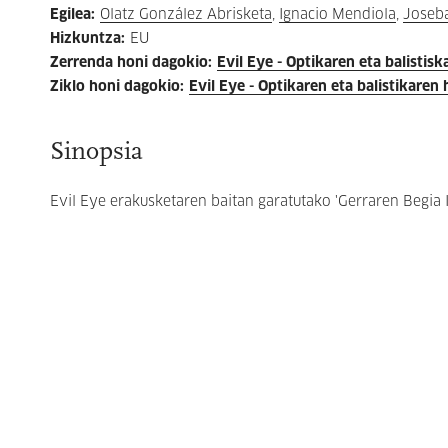
Egilea
:
Olatz González Abrisketa
,
Ignacio Mendiola
,
Joseba
Hizkuntza
:
EU
Zerrenda honi dagokio
:
Evil Eye - Optikaren eta balistisk
Ziklo honi dagokio
:
Evil Eye - Optikaren eta balistikaren 
Sinopsia
Evil Eye erakusketaren baitan garatutako 'Gerraren Begia II