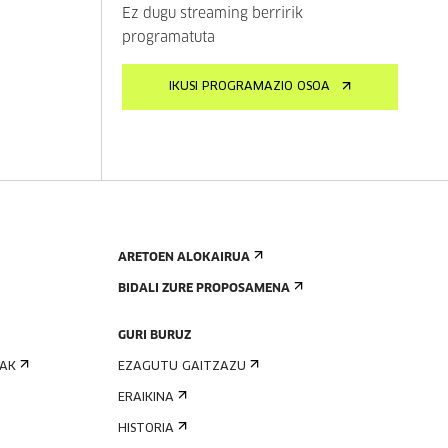
Ez dugu streaming berririk
programatuta
IKUSI PROGRAMAZIO OSOA
ARETOEN ALOKAIRUA
BIDALI ZURE PROPOSAMENA
GURI BURUZ
IAK
EZAGUTU GAITZAZU
ERAIKINA
HISTORIA