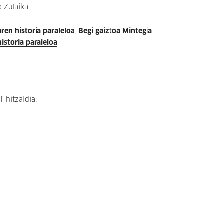
 Zulaika
aren historia paraleloa
Begi gaiztoa Mintegia
historia paraleloa
' hitzaldia.