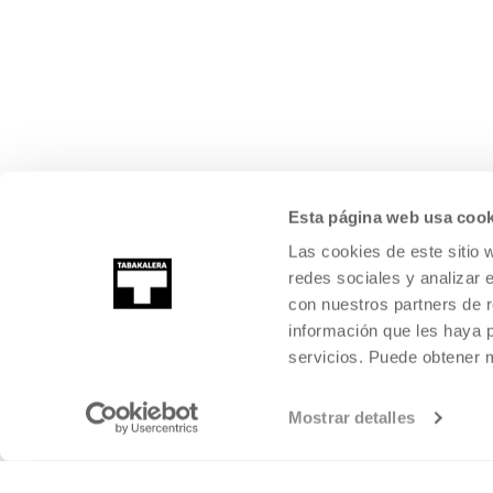
Esta página web usa cook
Las cookies de este sitio 
redes sociales y analizar 
con nuestros partners de r
información que les haya 
servicios. Puede obtener
Mostrar detalles
©
2026
TABAKALERA
.
KULTURA GARAIKIDEAREN NAZIOARTEKO Z
DONOSTIA / SAN SEBASTIÁN