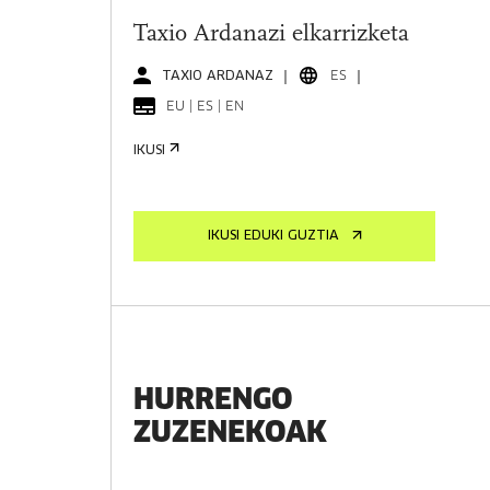
Taxio Ardanazi elkarrizketa
TAXIO ARDANAZ
ES
EU | ES | EN
IKUSI
IKUSI EDUKI GUZTIA
HURRENGO
ZUZENEKOAK