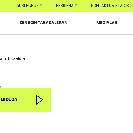
GURI BURUZ
BERRIENA
KONTAKTUA ETA ORD
ZER EGIN TABAKALERAN
MEDIALAB
a ii. hitzaldia
a
I BIDEOA