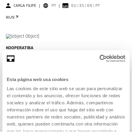
CARLA FILIPE
PT
EU | ES | EN | PT
IKUSI
KOOPERATIBA
IRAUPENA 00:06:49
Taxio Ardanazi elkarrizketa
TAXIO ARDANAZ
ES
EU | ES | EN
Esta página web usa cookies
Las cookies de este sitio web se usan para personalizar
IKUSI
el contenido y los anuncios, ofrecer funciones de redes
sociales y analizar el tráfico. Además, compartimos
información sobre el uso que haga del sitio web con
IKUSI EDUKI GUZTIA
nuestros partners de redes sociales, publicidad y análisis
web, quienes pueden combinarla con otra información
que les haya proporcionado o que hayan recopilado a