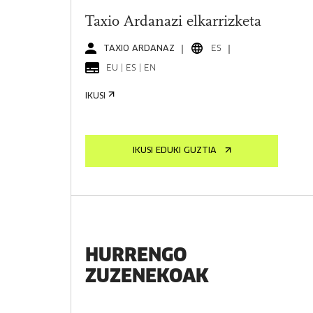
Taxio Ardanazi elkarrizketa
TAXIO ARDANAZ
ES
EU | ES | EN
IKUSI
IKUSI EDUKI GUZTIA
HURRENGO
ZUZENEKOAK