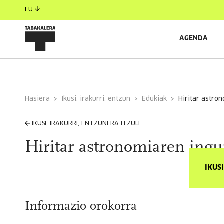
EU
AGENDA
Hasiera
Ikusi, irakurri, entzun
Edukiak
hiritar astr
IKUSI, IRAKURRI, ENTZUNERA ITZULI
Hiritar astronomiaren ingu
IKUS
Informazio orokorra