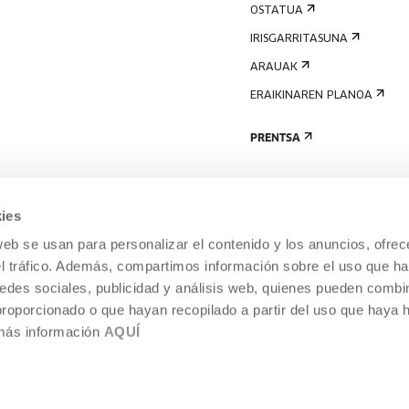
OSTATUA
IRISGARRITASUNA
ARAUAK
ERAIKINAREN PLANOA
PRENTSA
ies
web se usan para personalizar el contenido y los anuncios, ofrec
el tráfico. Además, compartimos información sobre el uso que ha
edes sociales, publicidad y análisis web, quienes pueden combin
proporcionado o que hayan recopilado a partir del uso que haya
 más información
AQUÍ
LEGE-OHARRA
COOKIEN POLITIKA
I
ENTROA,
BARNEKO INFORMAZIO-SISTEMA