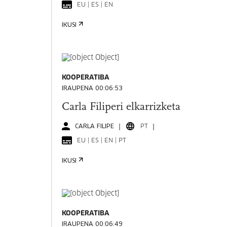
EU | ES | EN
IKUSI
KOOPERATIBA
IRAUPENA 00:06:53
Carla Filiperi elkarrizketa
CARLA FILIPE
PT
EU | ES | EN | PT
IKUSI
KOOPERATIBA
IRAUPENA 00:06:49