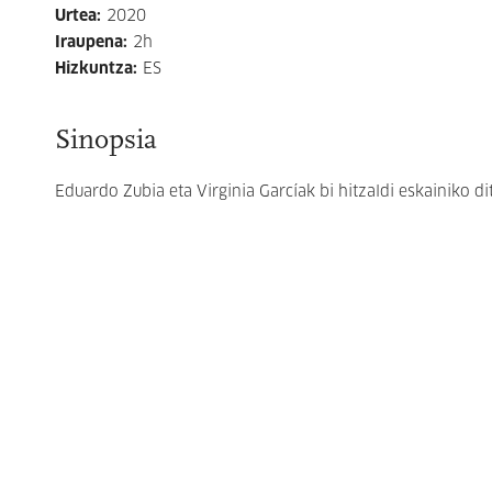
Urtea
:
2020
Iraupena
:
2h
Hizkuntza
:
ES
Sinopsia
Eduardo Zubia eta Virginia Garcíak bi hitzaldi eskainiko d