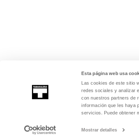
Esta página web usa cook
Las cookies de este sitio 
redes sociales y analizar 
con nuestros partners de r
información que les haya 
servicios. Puede obtener
©
2026
TABAKALERA
.
KULTURA GARAIKIDEAREN NAZIOARTEKO Z
DONOSTIA / SAN SEBASTIÁN
Mostrar detalles