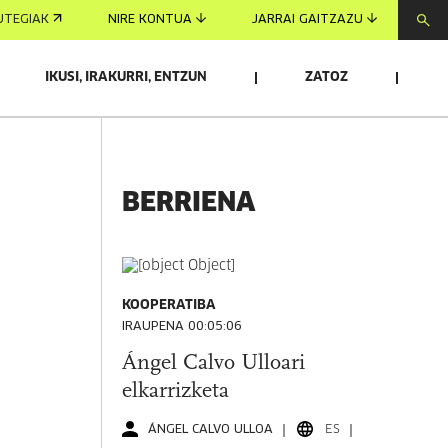
UTEGIAK
NIRE KONTUA
JARRAI GAITZAZU
IKUSI, IRAKURRI, ENTZUN
ZATOZ
BERRIENA
KOOPERATIBA
IRAUPENA 00:05:06
Ángel Calvo Ulloari
elkarrizketa
ÁNGEL CALVO ULLOA
ES