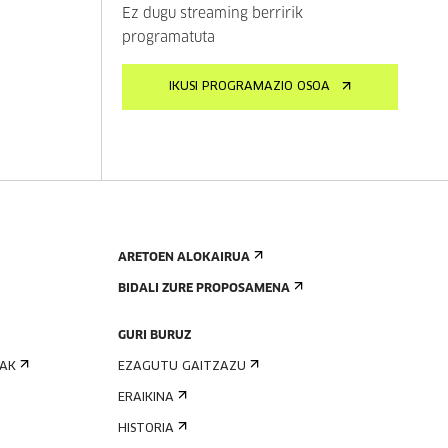
Ez dugu streaming berririk
programatuta
IKUSI PROGRAMAZIO OSOA
ARETOEN ALOKAIRUA
BIDALI ZURE PROPOSAMENA
GURI BURUZ
IAK
EZAGUTU GAITZAZU
ERAIKINA
HISTORIA