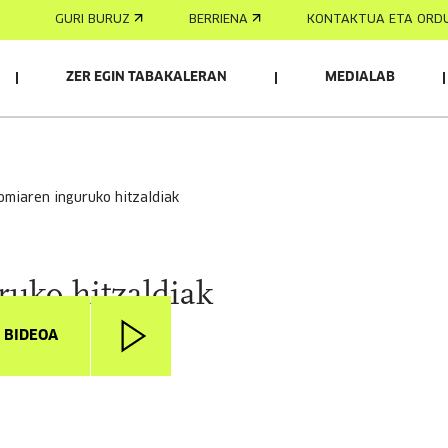
GURI BURUZ
BERRIENA
KONTAKTUA ETA ORD
ZER EGIN TABAKALERAN
MEDIALAB
onomiaren inguruko hitzaldiak
ruko hitzaldiak
I BIDEOA