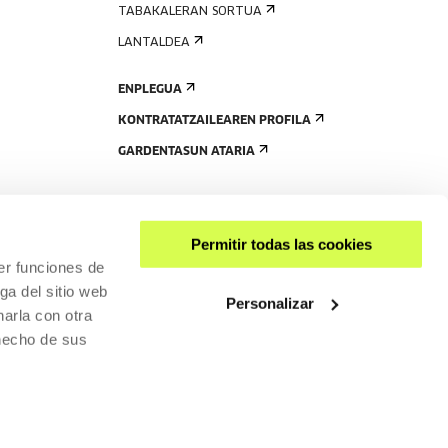
TABAKALERAN SORTUA
LANTALDEA
ENPLEGUA
KONTRATATZAILEAREN PROFILA
GARDENTASUN ATARIA
Permitir todas las cookies
er funciones de
ga del sitio web
Personalizar
arla con otra
 hecho de sus
PARTEKATU
RISGARRITASUNA
PRIBATUTASUN-POLITIKA