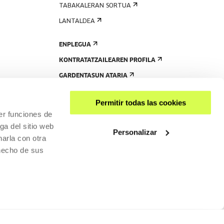
TABAKALERAN SORTUA
LANTALDEA
ENPLEGUA
KONTRATATZAILEAREN PROFILA
GARDENTASUN ATARIA
Permitir todas las cookies
er funciones de
ga del sitio web
Personalizar
arla con otra
 hecho de sus
PARTEKATU
RISGARRITASUNA
PRIBATUTASUN-POLITIKA