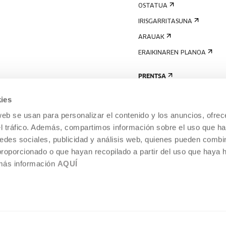
OSTATUA
IRISGARRITASUNA
ARAUAK
ERAIKINAREN PLANOA
PRENTSA
ies
web se usan para personalizar el contenido y los anuncios, ofrec
el tráfico. Además, compartimos información sobre el uso que ha
edes sociales, publicidad y análisis web, quienes pueden combin
proporcionado o que hayan recopilado a partir del uso que haya
 más información
AQUÍ
LEGE-OHARRA
COOKIEN POLITIKA
I
ENTROA,
BARNEKO INFORMAZIO-SISTEMA