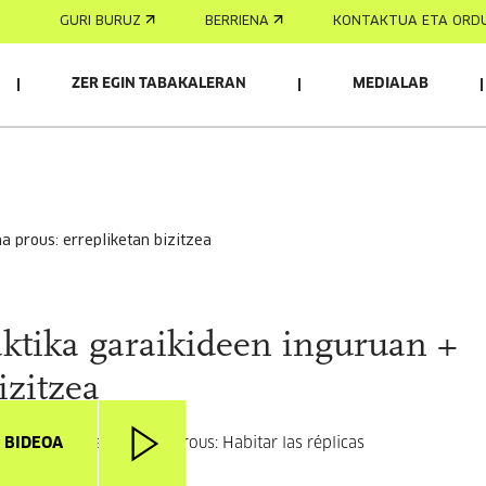
GURI BURUZ
BERRIENA
KONTAKTUA ETA ORD
ZER EGIN TABAKALERAN
MEDIALAB
na prous: errepliketan bizitzea
aktika garaikideen inguruan +
izitzea
I BIDEOA