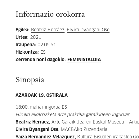
Informazio orokorra
Egilea
:
Beatriz Herráez
,
Elvira Dyangani Ose
Urtea
:
2021
Iraupena
:
02:05:51
Hizkuntza
:
ES
Zerrenda honi dagokio
:
FEMINISTALDIA
Sinopsia
AZAROAK 19, OSTIRALA
18:00, mahai-ingurua ES
Hiruko elkarrizketa arte praktika garaikideen inguruan
Beatriz Herráez,
Arte Garaikidearen Euskal Museoa – Art
Elvira Dyangani Ose,
MACBAko Zuzendaria
Yaiza Hernández Velázquez,
Kultura Bisualen irakaslea G