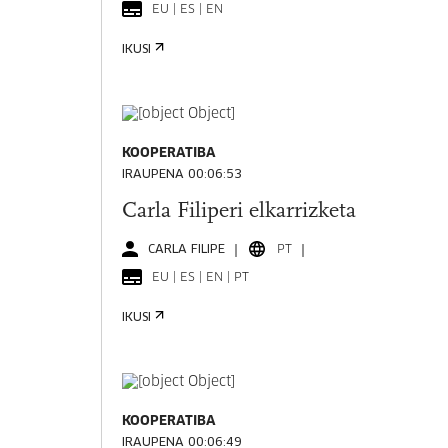
EU | ES | EN
IKUSI
KOOPERATIBA
IRAUPENA 00:06:53
Carla Filiperi elkarrizketa
CARLA FILIPE
PT
EU | ES | EN | PT
IKUSI
KOOPERATIBA
IRAUPENA 00:06:49