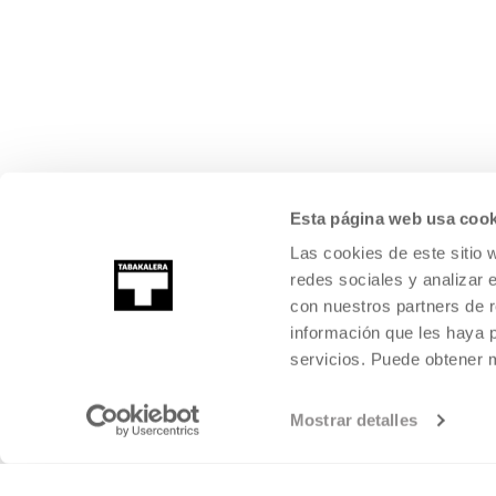
Esta página web usa cook
Las cookies de este sitio 
redes sociales y analizar 
con nuestros partners de r
información que les haya 
servicios. Puede obtener
Mostrar detalles
©
2026
TABAKALERA
.
KULTURA GARAIKIDEAREN NAZIOARTEKO Z
DONOSTIA / SAN SEBASTIÁN