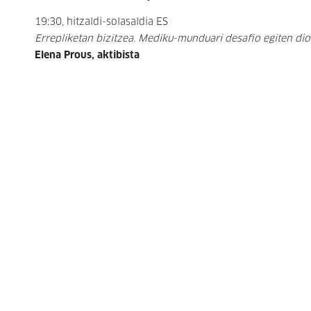
19:30, hitzaldi-solasaldia ES
Errepliketan bizitzea. Mediku-munduari desafio egiten di
Elena Prous, aktibista