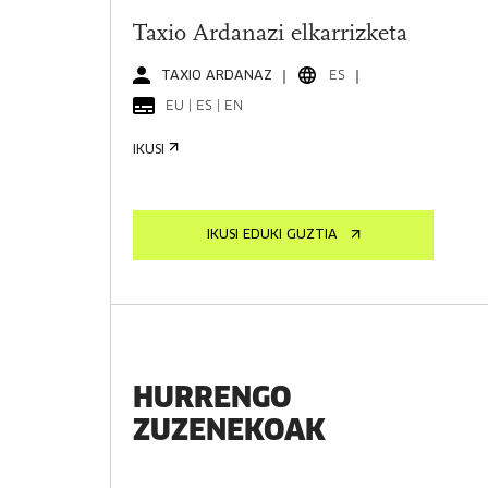
Taxio Ardanazi elkarrizketa
TAXIO ARDANAZ
ES
EU | ES | EN
IKUSI
IKUSI EDUKI GUZTIA
HURRENGO
ZUZENEKOAK