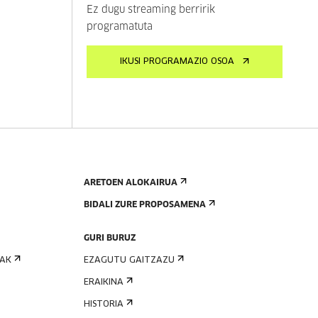
Ez dugu streaming berririk
programatuta
IKUSI PROGRAMAZIO OSOA
ARETOEN ALOKAIRUA
BIDALI ZURE PROPOSAMENA
GURI BURUZ
IAK
EZAGUTU GAITZAZU
ERAIKINA
HISTORIA