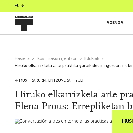
EU
AGENDA
Hasiera
Ikusi, irakurri, entzun
Edukiak
hiruko elkarrizketa arte praktika garaikideen inguruan + ele
IKUSI, IRAKURRI, ENTZUNERA ITZULI
Hiruko elkarrizketa arte pr
Elena Prous: Errepliketan b
IKUS