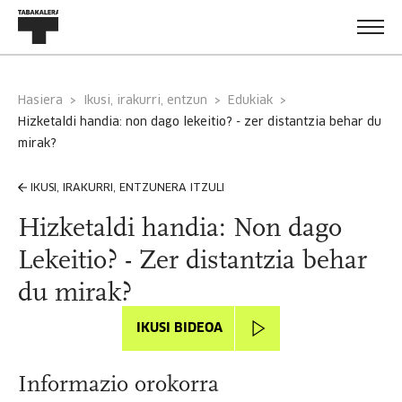
Hasiera
Ikusi, irakurri, entzun
Edukiak
hizketaldi handia: non dago lekeitio? - zer distantzia behar du
mirak?
IKUSI, IRAKURRI, ENTZUNERA ITZULI
Hizketaldi handia: Non dago
Lekeitio? - Zer distantzia behar
du mirak?
IKUSI BIDEOA
Informazio orokorra