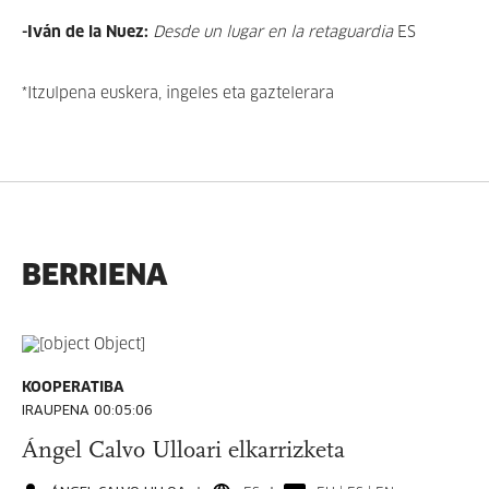
-Iván de la Nuez:
Desde un lugar en la retaguardia
ES
*Itzulpena euskera, ingeles eta gaztelerara
BERRIENA
KOOPERATIBA
IRAUPENA 00:05:06
Ángel Calvo Ulloari elkarrizketa