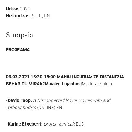
Urtea
:
2021
Hizkuntza
:
ES, EU, EN
Sinopsia
PROGRAMA
06.03.2021 15:30-18:00 MAHAI INGURUA: ZE DISTANTZIA
BEHAR DU MIRAK?
Maialen Lujanbio
(Moderatzailea)
-
David Toop:
A Disconnected Voice: voices with and
without bodies
(ONLINE) EN
-
Karine Etxeberri:
Uraren kantuak
EUS