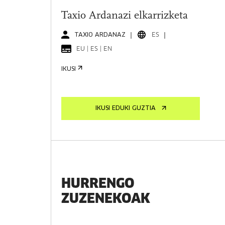
Taxio Ardanazi elkarrizketa
TAXIO ARDANAZ
ES
EU | ES | EN
IKUSI
IKUSI EDUKI GUZTIA
HURRENGO
ZUZENEKOAK