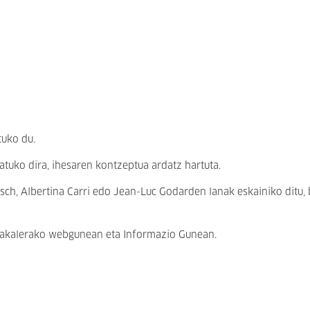
tuko du.
atuko dira, ihesaren kontzeptua ardatz hartuta.
sch, Albertina Carri edo Jean-Luc Godarden lanak eskainiko ditu,
akalerako webgunean
eta Informazio Gunean.