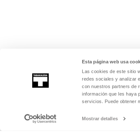
Esta página web usa cook
Las cookies de este sitio 
redes sociales y analizar 
con nuestros partners de r
información que les haya 
servicios. Puede obtener
Mostrar detalles
©
2026
TABAKALERA
.
KULTURA GARAIKIDEAREN NAZIOARTEKO Z
DONOSTIA / SAN SEBASTIÁN