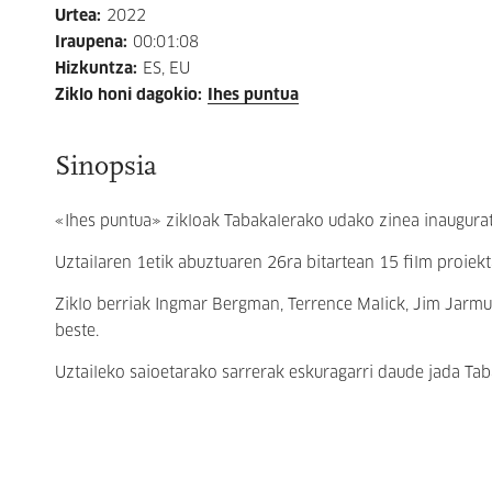
Urtea
:
2022
Iraupena
:
00:01:08
Hizkuntza
:
ES, EU
Ziklo honi dagokio
:
Ihes puntua
Sinopsia
«Ihes puntua» zikloak Tabakalerako udako zinea inaugura
Uztailaren 1etik abuztuaren 26ra bitartean 15 film proiekt
Ziklo berriak Ingmar Bergman, Terrence Malick, Jim Jarmu
beste.
Uztaileko saioetarako sarrerak eskuragarri daude jada
Tab