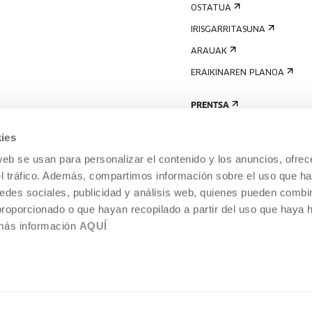
OSTATUA
IRISGARRITASUNA
ARAUAK
ERAIKINAREN PLANOA
PRENTSA
ies
web se usan para personalizar el contenido y los anuncios, ofrec
el tráfico. Además, compartimos información sobre el uso que ha
edes sociales, publicidad y análisis web, quienes pueden combin
proporcionado o que hayan recopilado a partir del uso que haya
 más información
AQUÍ
LEGE-OHARRA
COOKIEN POLITIKA
I
ENTROA,
BARNEKO INFORMAZIO-SISTEMA