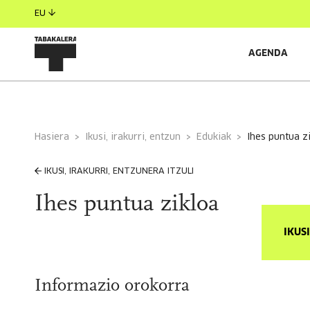
EU
AGENDA
Hasiera
Ikusi, irakurri, entzun
Edukiak
ihes puntua z
IKUSI, IRAKURRI, ENTZUNERA ITZULI
Ihes puntua zikloa
IKUS
Informazio orokorra