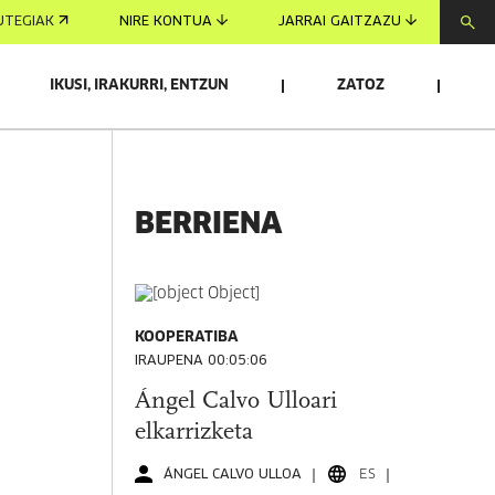
UTEGIAK
NIRE KONTUA
JARRAI GAITZAZU
IKUSI, IRAKURRI, ENTZUN
ZATOZ
BERRIENA
KOOPERATIBA
IRAUPENA 00:05:06
Ángel Calvo Ulloari
elkarrizketa
ÁNGEL CALVO ULLOA
ES