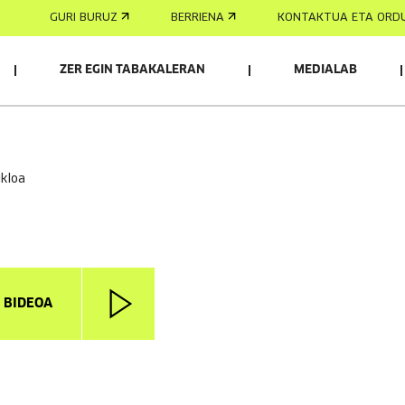
GURI BURUZ
BERRIENA
KONTAKTUA ETA ORD
ZER EGIN TABAKALERAN
MEDIALAB
ikloa
I BIDEOA