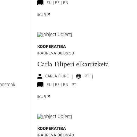
EU | ES | EN
IKUSI
KOOPERATIBA
IRAUPENA 00:06:53
Carla Filiperi elkarrizketa
CARLA FILIPE
PT
 besteak
EU | ES | EN | PT
IKUSI
KOOPERATIBA
IRAUPENA 00:06:49