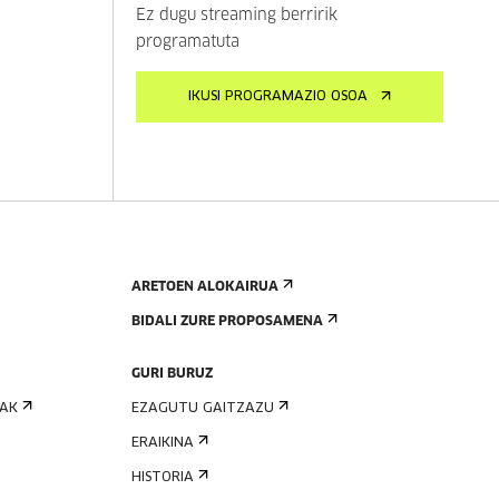
Ez dugu streaming berririk
programatuta
IKUSI PROGRAMAZIO OSOA
ARETOEN ALOKAIRUA
BIDALI ZURE PROPOSAMENA
GURI BURUZ
IAK
EZAGUTU GAITZAZU
ERAIKINA
HISTORIA