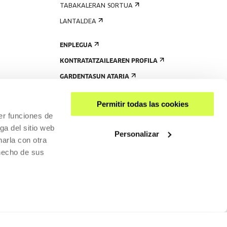
TABAKALERAN SORTUA
LANTALDEA
ENPLEGUA
KONTRATATZAILEAREN PROFILA
GARDENTASUN ATARIA
Permitir todas las cookies
er funciones de
ga del sitio web
Personalizar
arla con otra
 hecho de sus
PARTEKATU
RISGARRITASUNA
PRIBATUTASUN-POLITIKA