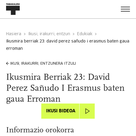
Hasiera
Ikusi, irakurri, entzun
Edukiak
ikusmira berriak 23: david perez sañudo i erasmus baten gaua
erroman
IKUSI, IRAKURRI, ENTZUNERA ITZULI
Ikusmira Berriak 23: David
Perez Sañudo I Erasmus baten
gaua Erroman
IKUSI BIDEOA
Informazio orokorra