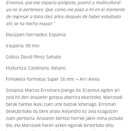
Erasmus, que ese espacio políglota, juvenil y multicultural
ya no le pertenece. Que, como me pasó a mí en el momento
de regresar a Italia diez años después de haber estudiado
allí, se ha hecho mayor
.
"
Ekoizpen-herrialdea: Espainia
Iraupena: 90 min
Gidoia: David Pérez Sañudo
Hizkuntza: Castellano, italiano
Filmaketa-formatua: Super 16 mm. + Arri Alexa
Sinopsia: Marcos Erromara joango da, Erasmus egiten ari
zela hil den anaiaren gorpua aberrira ekartzeko. Marcosek
berak hantxe ikasi zuen urte batzuk lehenago. Erroman
deskubrituko du bere anaia Alejandro ez zela ezagutzen
zuen pertsona. Anaiaren bertsio horrek jakin-mina piztuko
dio, eta Marcosek haren azken egunak birsortuko ditu: