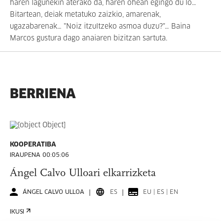
haren lagunekin aterako da, haren ohean egingo du lo…
Bitartean, deiak metatuko zaizkio, amarenak,
ugazabarenak… "Noiz itzultzeko asmoa duzu?"… Baina
Marcos gustura dago anaiaren bizitzan sartuta.
BERRIENA
KOOPERATIBA
IRAUPENA 00:05:06
Ángel Calvo Ulloari elkarrizketa
ÁNGEL CALVO ULLOA
ES
EU | ES | EN
IKUSI