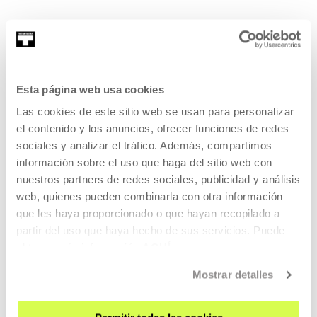
KOOPERATIBA
IRAUPENA 00:06:53
Esta página web usa cookies
Carla Filiperi elkarrizketa
Las cookies de este sitio web se usan para personalizar
el contenido y los anuncios, ofrecer funciones de redes
CARLA FILIPE
PT
EU | ES | EN | PT
sociales y analizar el tráfico. Además, compartimos
IKUSI
información sobre el uso que haga del sitio web con
nuestros partners de redes sociales, publicidad y análisis
web, quienes pueden combinarla con otra información
que les haya proporcionado o que hayan recopilado a
partir del uso que haya hecho de sus servicios. Puede
KOOPERATIBA
obtener más información
AQUÍ
IRAUPENA 00:06:49
Taxio Ardanazi elkarrizketa
Mostrar detalles
TAXIO ARDANAZ
ES
EU | ES | EN