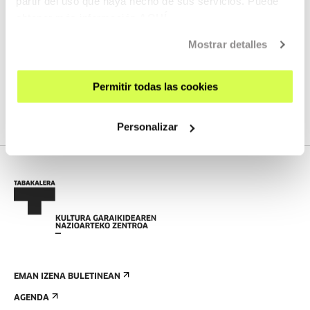
partir del uso que haya hecho de sus servicios. Puede
obtener más información
AQUÍ
HURRENGO ZUZENEKOAK
Mostrar detalles
Ez dugu streaming berririk programatuta
Permitir todas las cookies
IKUSI PROGRAMAZIO OSOA
Personalizar
EMAN IZENA BULETINEAN
AGENDA