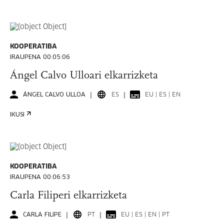
KOOPERATIBA
IRAUPENA 00:05:06
Ángel Calvo Ulloari elkarrizketa
ÁNGEL CALVO ULLOA
ES
EU | ES | EN
IKUSI
KOOPERATIBA
IRAUPENA 00:06:53
Carla Filiperi elkarrizketa
CARLA FILIPE
PT
EU | ES | EN | PT