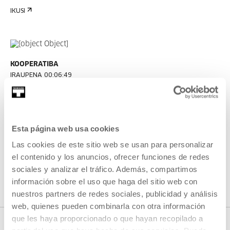
IKUSI
KOOPERATIBA
IRAUPENA 00:06:49
Taxio Ardanazi elkarrizketa
TAXIO ARDANAZ
ES
EU | ES | EN
Esta página web usa cookies
IKUSI
Las cookies de este sitio web se usan para personalizar
el contenido y los anuncios, ofrecer funciones de redes
sociales y analizar el tráfico. Además, compartimos
IKUSI EDUKI GUZTIA
información sobre el uso que haga del sitio web con
nuestros partners de redes sociales, publicidad y análisis
web, quienes pueden combinarla con otra información
que les haya proporcionado o que hayan recopilado a