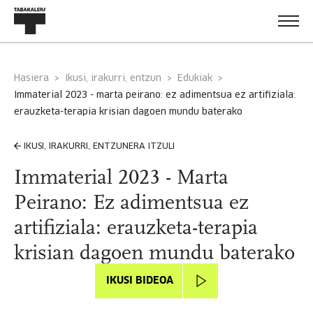
Hasiera
Ikusi, irakurri, entzun
Edukiak
immaterial 2023 - marta peirano: ez adimentsua ez artifiziala:
erauzketa-terapia krisian dagoen mundu baterako
IKUSI, IRAKURRI, ENTZUNERA ITZULI
Immaterial 2023 - Marta
Peirano: Ez adimentsua ez
artifiziala: erauzketa-terapia
krisian dagoen mundu baterako
IKUSI BIDEOA