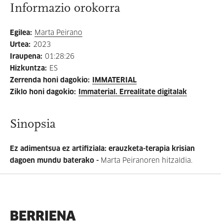
Informazio orokorra
Egilea
:
Marta Peirano
Urtea
:
2023
Iraupena
:
01:28:26
Hizkuntza
:
ES
Zerrenda honi dagokio
:
IMMATERIAL
Ziklo honi dagokio
:
Immaterial. Errealitate digitalak
Sinopsia
Ez adimentsua ez artifiziala: erauzketa-terapia krisian
dagoen mundu baterako -
Marta Peiranoren hitzaldia.
BERRIENA