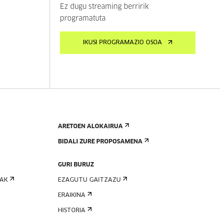
Ez dugu streaming berririk
programatuta
IKUSI PROGRAMAZIO OSOA
ARETOEN ALOKAIRUA
BIDALI ZURE PROPOSAMENA
GURI BURUZ
IAK
EZAGUTU GAITZAZU
ERAIKINA
HISTORIA