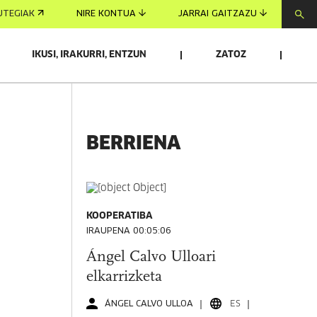
UTEGIAK
NIRE KONTUA
JARRAI GAITZAZU
IKUSI, IRAKURRI, ENTZUN
ZATOZ
BERRIENA
KOOPERATIBA
IRAUPENA 00:05:06
Ángel Calvo Ulloari
elkarrizketa
ÁNGEL CALVO ULLOA
ES