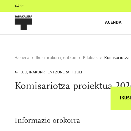
EU
AGENDA
Hasiera
Ikusi, irakurri, entzun
Edukiak
komisariotza
IKUSI, IRAKURRI, ENTZUNERA ITZULI
Komisariotza proiektua 202
IKUS
Informazio orokorra