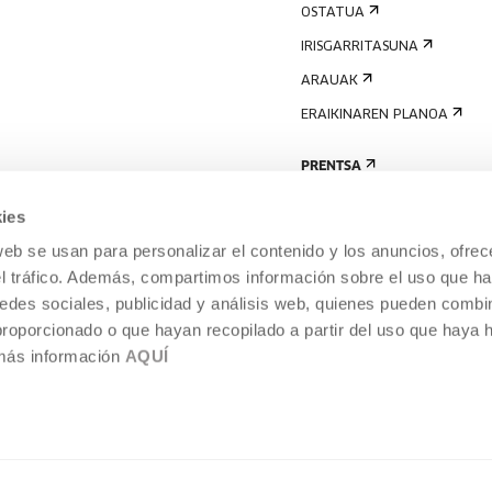
OSTATUA
IRISGARRITASUNA
ARAUAK
ERAIKINAREN PLANOA
PRENTSA
ies
web se usan para personalizar el contenido y los anuncios, ofrec
el tráfico. Además, compartimos información sobre el uso que ha
edes sociales, publicidad y análisis web, quienes pueden combin
proporcionado o que hayan recopilado a partir del uso que haya
 más información
AQUÍ
LEGE-OHARRA
COOKIEN POLITIKA
I
ENTROA,
BARNEKO INFORMAZIO-SISTEMA