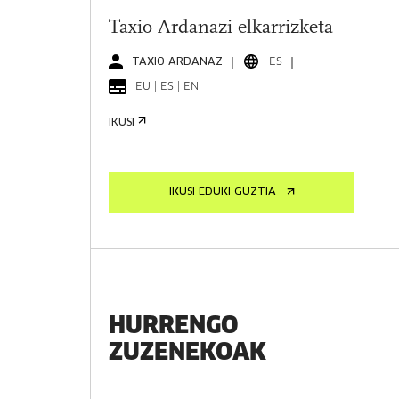
Taxio Ardanazi elkarrizketa
TAXIO ARDANAZ
ES
EU | ES | EN
IKUSI
IKUSI EDUKI GUZTIA
HURRENGO
ZUZENEKOAK