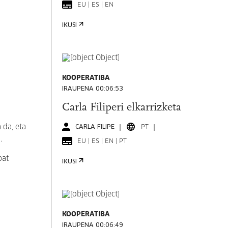
EU | ES | EN
IKUSI
KOOPERATIBA
IRAUPENA 00:06:53
Carla Filiperi elkarrizketa
 da, eta
CARLA FILIPE
PT
.
EU | ES | EN | PT
bat
IKUSI
KOOPERATIBA
IRAUPENA 00:06:49