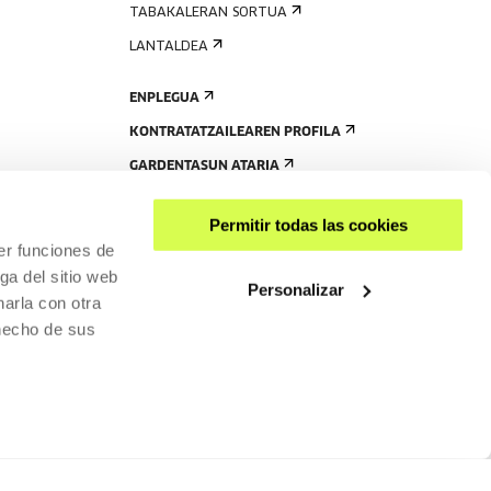
TABAKALERAN SORTUA
LANTALDEA
ENPLEGUA
KONTRATATZAILEAREN PROFILA
GARDENTASUN ATARIA
Permitir todas las cookies
er funciones de
ga del sitio web
Personalizar
arla con otra
 hecho de sus
PARTEKATU
RISGARRITASUNA
PRIBATUTASUN-POLITIKA