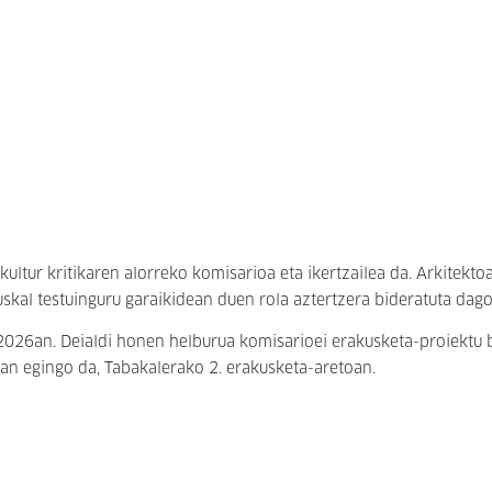
ultur kritikaren alorreko komisarioa eta ikertzailea da. Arkitektoa
 euskal testuinguru garaikidean duen rola aztertzera bideratuta dago
2026an. Deialdi honen helburua komisarioei erakusketa-proiektu 
ran egingo da, Tabakalerako 2. erakusketa-aretoan.