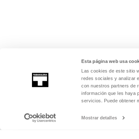
Esta página web usa cook
Las cookies de este sitio 
redes sociales y analizar 
con nuestros partners de r
información que les haya 
servicios. Puede obtener
Mostrar detalles
©
2026
TABAKALERA
.
KULTURA GARAIKIDEAREN NAZIOARTEKO Z
DONOSTIA / SAN SEBASTIÁN