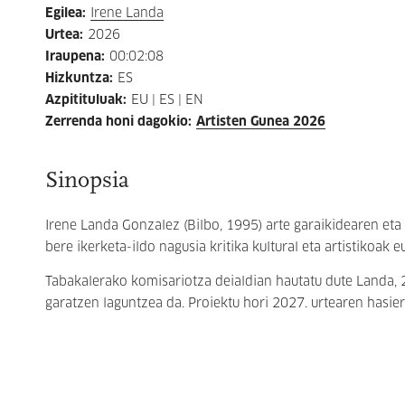
Egilea
:
Irene Landa
Urtea
:
2026
Iraupena
:
00:02:08
Hizkuntza
:
ES
Azpitituluak
:
EU | ES | EN
Zerrenda honi dagokio
:
Artisten Gunea 2026
Sinopsia
Irene Landa Gonzalez (Bilbo, 1995) arte garaikidearen eta k
bere ikerketa-ildo nagusia kritika kultural eta artistikoak
Tabakalerako komisariotza deialdian hautatu dute Landa, 
garatzen laguntzea da. Proiektu hori 2027. urtearen hasie