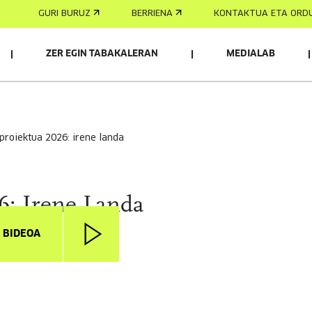
GURI BURUZ
BERRIENA
KONTAKTUA ETA ORD
ZER EGIN TABAKALERAN
MEDIALAB
 proiektua 2026: irene landa
6: Irene Landa
I BIDEOA