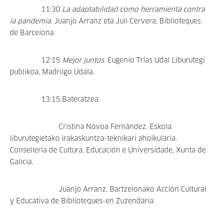
11:30
La adaptabilidad como herramienta contra
la pandemia
. Juanjo Arranz eta Juli Cervera, Biblioteques
de Barcelona.
12:15
Mejor juntos
. Eugenio Trías Udal Liburutegi
publikoa, Madrilgo Udala.
13:15 Bateratzea:
Cristina Novoa Fernández. Eskola
liburutegietako irakaskuntza-teknikari aholkularia.
Consellería de Cultura, Educación e Universidade, Xunta de
Galicia.
Juanjo Arranz. Bartzelonako Acción Cultural
y Educativa de Biblioteques-en Zuzendaria.