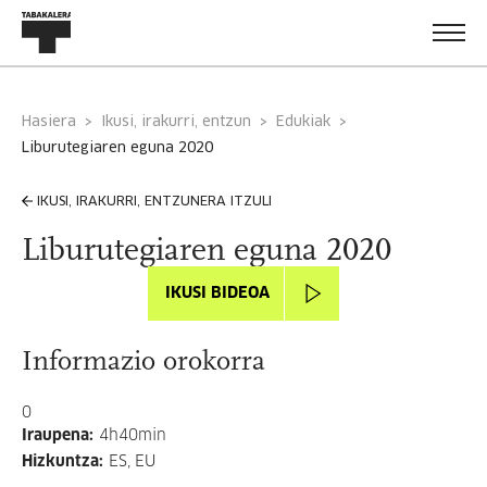
Hasiera
Ikusi, irakurri, entzun
Edukiak
liburutegiaren eguna 2020
IKUSI, IRAKURRI, ENTZUNERA ITZULI
Liburutegiaren eguna 2020
IKUSI BIDEOA
Informazio orokorra
0
Iraupena
:
4h40min
Hizkuntza
:
ES, EU