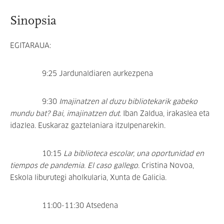
Sinopsia
EGITARAUA:
9:25 Jardunaldiaren aurkezpena
9:30
Imajinatzen al duzu bibliotekarik gabeko
mundu bat? Bai, imajinatzen dut
. Iban Zaldua, irakaslea eta
idazlea. Euskaraz gaztelaniara itzulpenarekin.
10:15
La biblioteca escolar, una oportunidad en
tiempos de pandemia. El caso gallego
. Cristina Novoa,
Eskola liburutegi aholkularia, Xunta de Galicia.
11:00-11:30 Atsedena