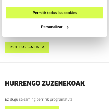
IRAUPENA 00:06:49
Taxio Ardanazi elkarrizketa
Permitir todas las cookies
TAXIO ARDANAZ
ES
EU | ES | EN
Personalizar
IKUSI
IKUSI EDUKI GUZTIA
HURRENGO ZUZENEKOAK
Ez dugu streaming berririk programatuta