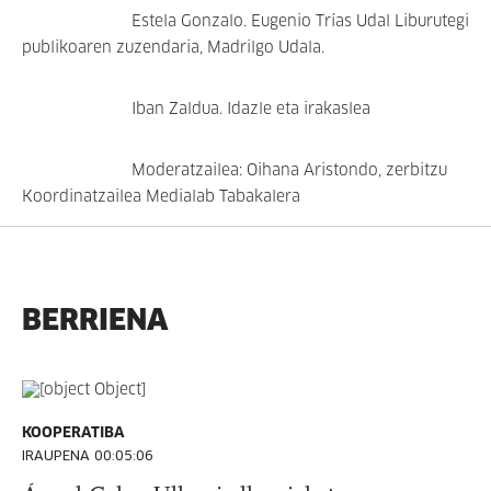
Estela Gonzalo. Eugenio Trías Udal Liburutegi
publikoaren zuzendaria, Madrilgo Udala.
Iban Zaldua. Idazle eta irakaslea
Moderatzailea: Oihana Aristondo, zerbitzu
Koordinatzailea Medialab Tabakalera
BERRIENA
KOOPERATIBA
IRAUPENA 00:05:06