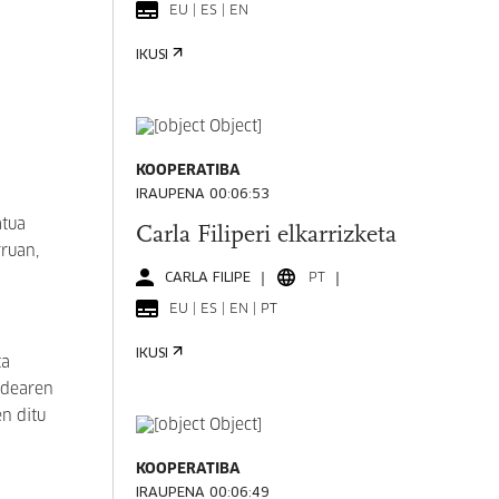
EU | ES | EN
IKUSI
KOOPERATIBA
IRAUPENA 00:06:53
tua
Carla Filiperi elkarrizketa
ruan,
CARLA FILIPE
PT
EU | ES | EN | PT
IKUSI
ta
aldearen
n ditu
KOOPERATIBA
IRAUPENA 00:06:49