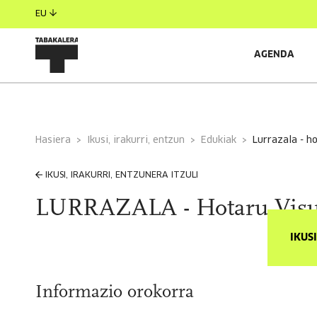
EU
AGENDA
Hasiera
Ikusi, irakurri, entzun
Edukiak
lurrazala - h
IKUSI, IRAKURRI, ENTZUNERA ITZULI
LURRAZALA - Hotaru Visua
IKUS
Informazio orokorra