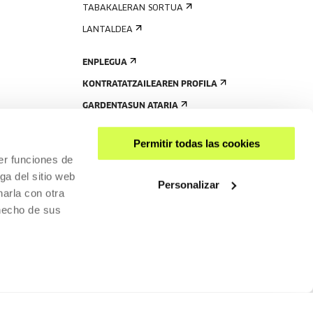
TABAKALERAN SORTUA
LANTALDEA
ENPLEGUA
KONTRATATZAILEAREN PROFILA
GARDENTASUN ATARIA
Permitir todas las cookies
er funciones de
ga del sitio web
Personalizar
arla con otra
 hecho de sus
PARTEKATU
RISGARRITASUNA
PRIBATUTASUN-POLITIKA