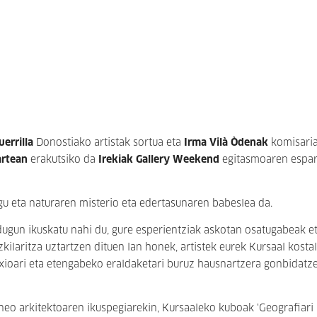
errilla
Donostiako artistak sortua eta
Irma Vilà Òdenak
komisaria
artean
erakutsiko da
Irekiak Gallery Weekend
egitasmoaren espar
gu eta naturaren misterio eta edertasunaren babeslea da.
ugun ikuskatu nahi du, gure esperientziak askotan osatugabeak e
zkilaritza uztartzen dituen lan honek, artistek eurek Kursaal kost
xioari eta etengabeko eraldaketari buruz hausnartzera gonbidatze
neo arkitektoaren ikuspegiarekin, Kursaaleko kuboak 'Geografiari