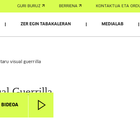
GURI BURUZ
BERRIENA
KONTAKTUA ETA ORD
ZER EGIN TABAKALERAN
MEDIALAB
otaru visual guerrilla
l Guerrilla
I BIDEOA