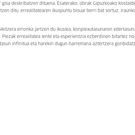
i' gisa deskribatzen dituena. Esaterako, obrak Gipuzkoako kostald
en ditu, errealitatearen ikuspuntu bisual berri bat sortuz, iraunk
aikitzera erronka jartzen du ikuslea, konplexutasunaren edertasun
 Piezak errealitatea lente eta esperientzia ezberdinen bitartez no
stasun infinitua eta harekin dugun harremana aztertzera gonbidat