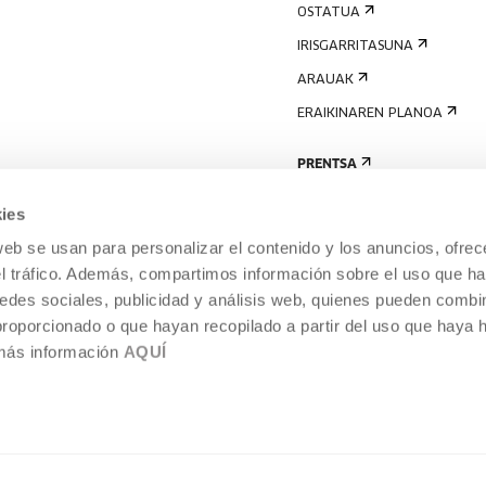
OSTATUA
IRISGARRITASUNA
ARAUAK
ERAIKINAREN PLANOA
PRENTSA
ies
web se usan para personalizar el contenido y los anuncios, ofrec
el tráfico. Además, compartimos información sobre el uso que ha
edes sociales, publicidad y análisis web, quienes pueden combin
proporcionado o que hayan recopilado a partir del uso que haya
 más información
AQUÍ
LEGE-OHARRA
COOKIEN POLITIKA
I
ENTROA,
BARNEKO INFORMAZIO-SISTEMA