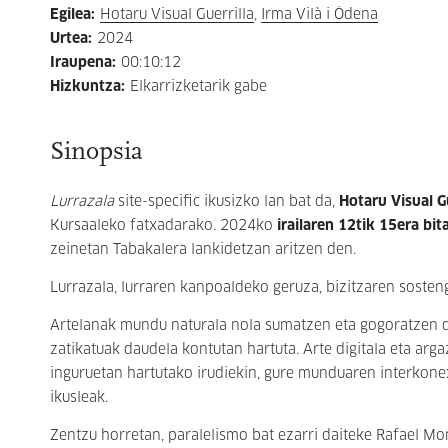
Egilea
:
Hotaru Visual Guerrilla
,
Irma Vilà i Òdena
Urtea
:
2024
Iraupena
:
00:10:12
Hizkuntza
:
Elkarrizketarik gabe
Sinopsia
Lurrazala
site-specific ikusizko lan bat da,
Hotaru Visual Gu
Kursaaleko fatxadarako. 2024ko
irailaren 12tik 15era bit
zeinetan Tabakalera lankidetzan aritzen den.
Lurrazala, lurraren kanpoaldeko geruza, bizitzaren sosten
Artelanak mundu naturala nola sumatzen eta gogoratzen d
zatikatuak daudela kontutan hartuta. Arte digitala eta arga
inguruetan hartutako irudiekin, gure munduaren interkone
ikusleak.
Zentzu horretan, paralelismo bat ezarri daiteke Rafael Mo