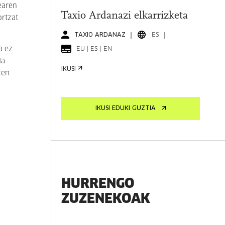
earen
Taxio Ardanazi elkarrizketa
ortzat
TAXIO ARDANAZ
ES
a ez
EU | ES | EN
la
IKUSI
zen
IKUSI EDUKI GUZTIA
HURRENGO
ZUZENEKOAK