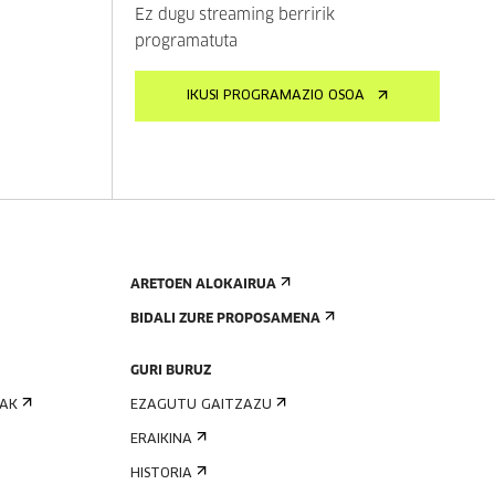
Ez dugu streaming berririk
programatuta
IKUSI PROGRAMAZIO OSOA
ARETOEN ALOKAIRUA
BIDALI ZURE PROPOSAMENA
GURI BURUZ
IAK
EZAGUTU GAITZAZU
ERAIKINA
HISTORIA