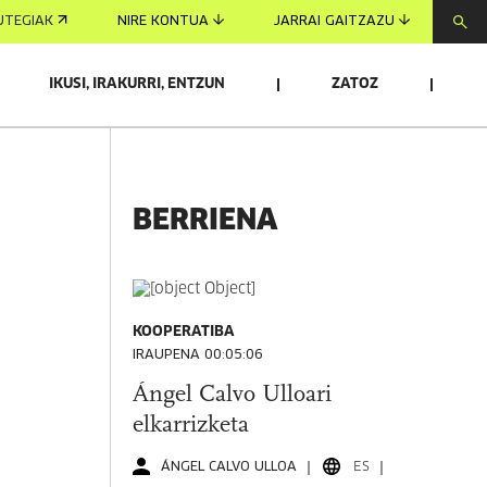
UTEGIAK
NIRE KONTUA
JARRAI GAITZAZU
IKUSI, IRAKURRI, ENTZUN
ZATOZ
BERRIENA
KOOPERATIBA
IRAUPENA 00:05:06
Ángel Calvo Ulloari
elkarrizketa
ÁNGEL CALVO ULLOA
ES