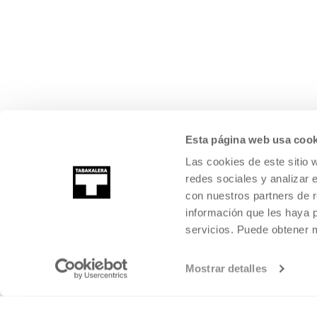
Esta página web usa cook
Las cookies de este sitio 
redes sociales y analizar 
con nuestros partners de r
información que les haya 
servicios. Puede obtener
Mostrar detalles
©
2026
TABAKALERA
.
KULTURA GARAIKIDEAREN NAZIOARTEKO Z
DONOSTIA / SAN SEBASTIÁN