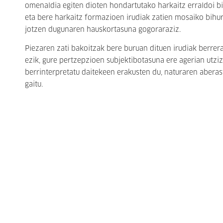
omenaldia egiten dioten hondartutako harkaitz erraldoi b
eta bere harkaitz formazioen irudiak zatien mosaiko bihurtz
jotzen dugunaren hauskortasuna gogoraraziz.
Piezaren zati bakoitzak bere buruan dituen irudiak berrer
ezik, gure pertzepzioen subjektibotasuna ere agerian utziz.
berrinterpretatu daitekeen erakusten du, naturaren abera
gaitu.