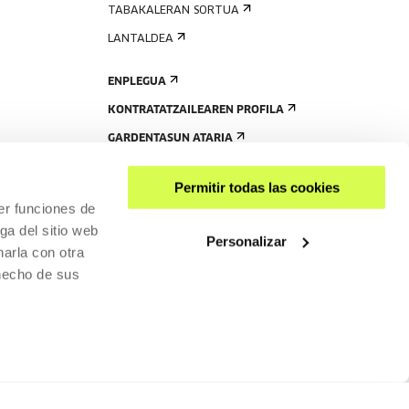
TABAKALERAN SORTUA
LANTALDEA
ENPLEGUA
KONTRATATZAILEAREN PROFILA
GARDENTASUN ATARIA
Permitir todas las cookies
er funciones de
ga del sitio web
Personalizar
arla con otra
 hecho de sus
PARTEKATU
RISGARRITASUNA
PRIBATUTASUN-POLITIKA