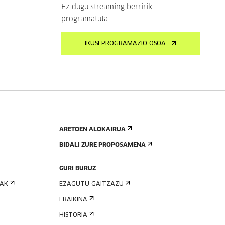
Ez dugu streaming berririk
programatuta
IKUSI PROGRAMAZIO OSOA
ARETOEN ALOKAIRUA
BIDALI ZURE PROPOSAMENA
GURI BURUZ
IAK
EZAGUTU GAITZAZU
ERAIKINA
HISTORIA