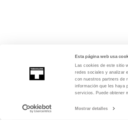
Esta página web usa cook
Las cookies de este sitio 
redes sociales y analizar 
con nuestros partners de r
información que les haya 
servicios. Puede obtener
Mostrar detalles
©
2026
TABAKALERA
.
KULTURA GARAIKIDEAREN NAZIOARTEKO Z
DONOSTIA / SAN SEBASTIÁN