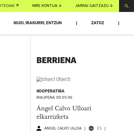
UTEGIAK
NIRE KONTUA
JARRAI GAITZAZU
IKUSI, IRAKURRI, ENTZUN
ZATOZ
BERRIENA
KOOPERATIBA
IRAUPENA 00:05:06
Ángel Calvo Ulloari
elkarrizketa
ÁNGEL CALVO ULLOA
ES