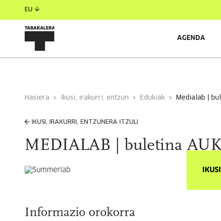
EU
AGENDA
Hasiera
Ikusi, irakurri, entzun
Edukiak
medialab | b
IKUSI, IRAKURRI, ENTZUNERA ITZULI
MEDIALAB | buletina AU
IKUS
Informazio orokorra