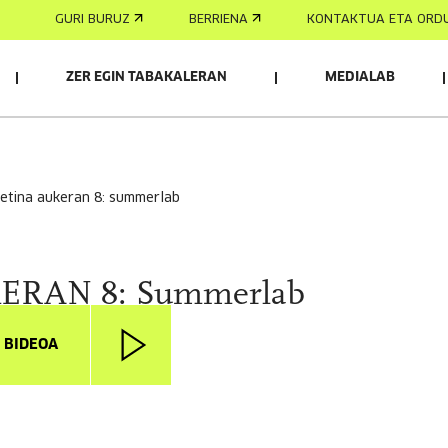
GURI BURUZ
BERRIENA
KONTAKTUA ETA ORD
ZER EGIN TABAKALERAN
MEDIALAB
uletina aukeran 8: summerlab
KERAN 8: Summerlab
I BIDEOA