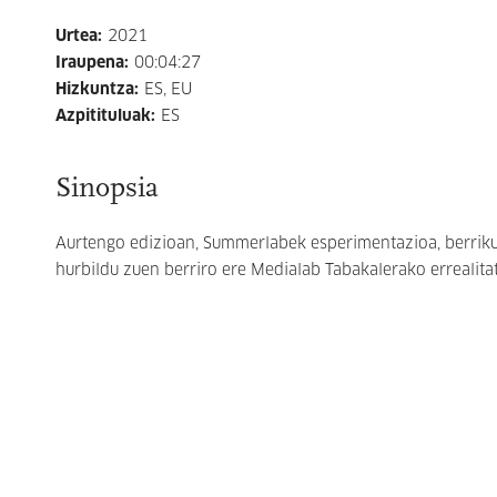
Urtea
:
2021
Iraupena
:
00:04:27
Hizkuntza
:
ES, EU
Azpitituluak
:
ES
Sinopsia
Aurtengo edizioan, Summerlabek esperimentazioa, berrikun
hurbildu zuen berriro ere Medialab Tabakalerako errealit