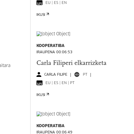
EU | ES | EN
IKUSI
KOOPERATIBA
IRAUPENA 00:06:53
Carla Filiperi elkarrizketa
itara
CARLA FILIPE
PT
EU | ES | EN | PT
IKUSI
KOOPERATIBA
IRAUPENA 00:06:49