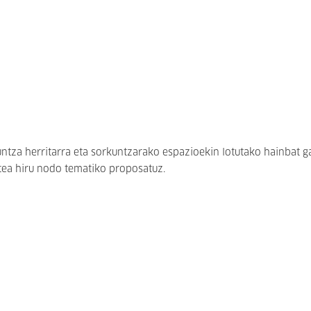
tza herritarra eta sorkuntzarako espazioekin lotutako hainbat ga
atea hiru nodo tematiko proposatuz.