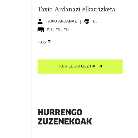
Taxio Ardanazi elkarrizketa
TAXIO ARDANAZ
ES
EU | ES | EN
IKUSI
IKUSI EDUKI GUZTIA
HURRENGO
ZUZENEKOAK