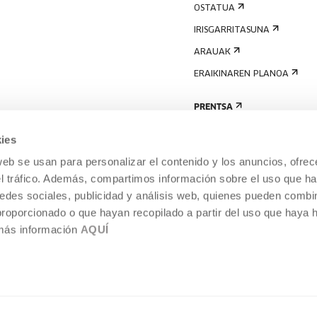
OSTATUA
IRISGARRITASUNA
ARAUAK
ERAIKINAREN PLANOA
PRENTSA
ies
web se usan para personalizar el contenido y los anuncios, ofrec
el tráfico. Además, compartimos información sobre el uso que ha
edes sociales, publicidad y análisis web, quienes pueden combin
proporcionado o que hayan recopilado a partir del uso que haya
 más información
AQUÍ
LEGE-OHARRA
COOKIEN POLITIKA
I
ENTROA,
BARNEKO INFORMAZIO-SISTEMA