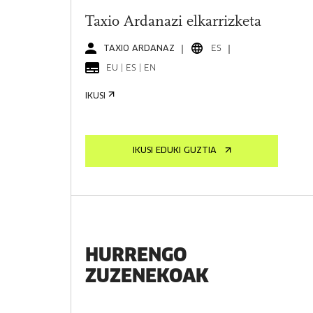
Taxio Ardanazi elkarrizketa
TAXIO ARDANAZ
ES
EU | ES | EN
IKUSI
IKUSI EDUKI GUZTIA
HURRENGO
ZUZENEKOAK