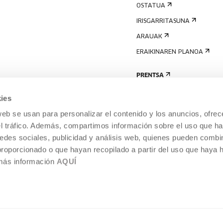
OSTATUA
IRISGARRITASUNA
ARAUAK
ERAIKINAREN PLANOA
PRENTSA
ies
web se usan para personalizar el contenido y los anuncios, ofrec
el tráfico. Además, compartimos información sobre el uso que ha
edes sociales, publicidad y análisis web, quienes pueden combin
proporcionado o que hayan recopilado a partir del uso que haya
 más información
AQUÍ
LEGE-OHARRA
COOKIEN POLITIKA
I
ENTROA,
BARNEKO INFORMAZIO-SISTEMA