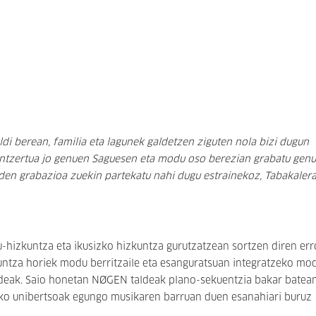
ldi berean, familia eta lagunek galdetzen ziguten nola bizi dugun
ntzertua jo genuen Saguesen eta modu oso berezian grabatu genu
den grabazioa zuekin partekatu nahi dugu estrainekoz, Tabakalera
-hizkuntza eta ikusizko hizkuntza gurutzatzean sortzen diren er
zkuntza horiek modu berritzaile eta esanguratsuan integratzeko mo
ldeak. Saio honetan
NØGEN
taldeak plano-sekuentzia bakar batea
izko unibertsoak egungo musikaren barruan duen esanahiari buruz