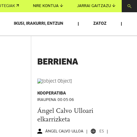
UTEGIAK
NIRE KONTUA
JARRAI GAITZAZU
IKUSI, IRAKURRI, ENTZUN
ZATOZ
BERRIENA
KOOPERATIBA
IRAUPENA 00:05:06
Ángel Calvo Ulloari
elkarrizketa
ÁNGEL CALVO ULLOA
ES