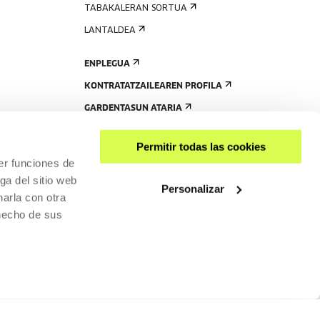
TABAKALERAN SORTUA
LANTALDEA
ENPLEGUA
KONTRATATZAILEAREN PROFILA
GARDENTASUN ATARIA
Permitir todas las cookies
er funciones de
ga del sitio web
Personalizar
arla con otra
 hecho de sus
PARTEKATU
RISGARRITASUNA
PRIBATUTASUN-POLITIKA