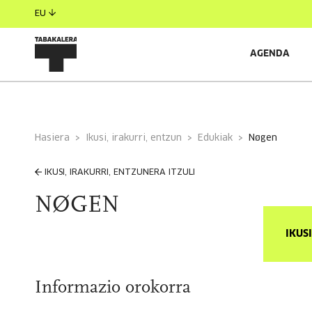
EU
AGENDA
Hasiera
Ikusi, irakurri, entzun
Edukiak
nøgen
IKUSI, IRAKURRI, ENTZUNERA ITZULI
NØGEN
IKUS
Informazio orokorra