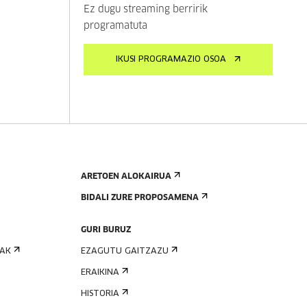
Ez dugu streaming berririk
programatuta
IKUSI PROGRAMAZIO OSOA
ARETOEN ALOKAIRUA
BIDALI ZURE PROPOSAMENA
GURI BURUZ
IAK
EZAGUTU GAITZAZU
ERAIKINA
HISTORIA