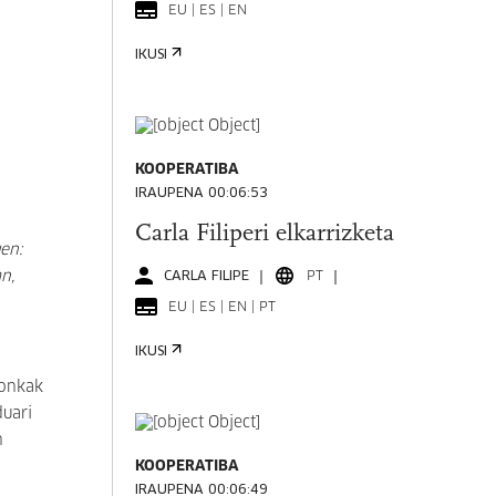
EU | ES | EN
IKUSI
KOOPERATIBA
IRAUPENA 00:06:53
Carla Filiperi elkarrizketa
en:
n,
CARLA FILIPE
PT
EU | ES | EN | PT
IKUSI
ronkak
duari
n
KOOPERATIBA
IRAUPENA 00:06:49