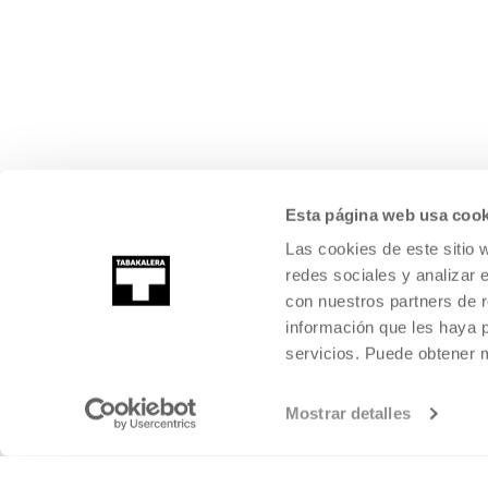
Esta página web usa cook
Las cookies de este sitio 
redes sociales y analizar 
con nuestros partners de r
información que les haya 
servicios. Puede obtener
Mostrar detalles
©
2026
TABAKALERA
.
KULTURA GARAIKIDEAREN NAZIOARTEKO Z
DONOSTIA / SAN SEBASTIÁN