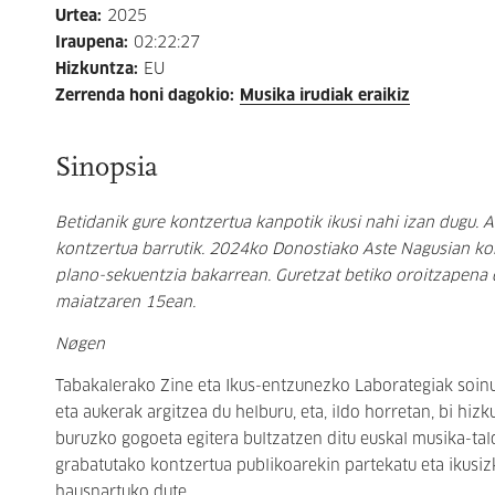
Urtea
:
2025
Iraupena
:
02:22:27
Hizkuntza
:
EU
Zerrenda honi dagokio
:
Musika irudiak eraikiz
Sinopsia
Betidanik gure kontzertua kanpotik ikusi nahi izan dugu. A
kontzertua barrutik. 2024ko Donostiako Aste Nagusian ko
plano-sekuentzia bakarrean. Guretzat betiko oroitzapena 
maiatzaren 15ean.
Nøgen
Tabakalerako Zine eta Ikus-entzunezko Laborategiak soinu
eta aukerak argitzea du helburu, eta, ildo horretan, bi hi
buruzko gogoeta egitera bultzatzen ditu euskal musika-ta
grabatutako kontzertua publikoarekin partekatu eta ikus
hausnartuko dute.