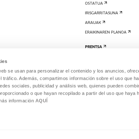
OSTATUA
IRISGARRITASUNA
ARAUAK
ERAIKINAREN PLANOA
PRENTSA
ies
web se usan para personalizar el contenido y los anuncios, ofrec
el tráfico. Además, compartimos información sobre el uso que ha
edes sociales, publicidad y análisis web, quienes pueden combin
proporcionado o que hayan recopilado a partir del uso que haya
 más información
AQUÍ
LEGE-OHARRA
COOKIEN POLITIKA
I
ENTROA,
BARNEKO INFORMAZIO-SISTEMA