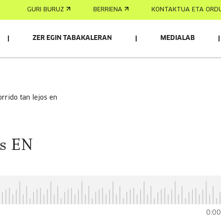
GURI BURUZ
BERRIENA
KONTAKTUA ETA ORD
ZER EGIN TABAKALERAN
MEDIALAB
orrido tan lejos en
os EN
0:0