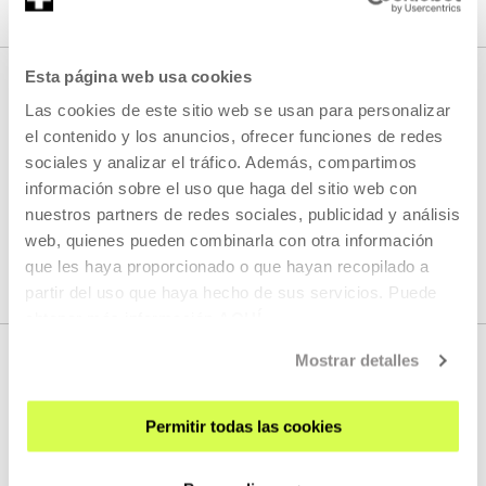
Esta página web usa cookies
Las cookies de este sitio web se usan para personalizar
HURRENGO ZUZENEKOAK
el contenido y los anuncios, ofrecer funciones de redes
sociales y analizar el tráfico. Además, compartimos
información sobre el uso que haga del sitio web con
nuestros partners de redes sociales, publicidad y análisis
Ez dugu streaming berririk programatuta
web, quienes pueden combinarla con otra información
que les haya proporcionado o que hayan recopilado a
IKUSI PROGRAMAZIO OSOA
partir del uso que haya hecho de sus servicios. Puede
obtener más información
AQUÍ
Mostrar detalles
Permitir todas las cookies