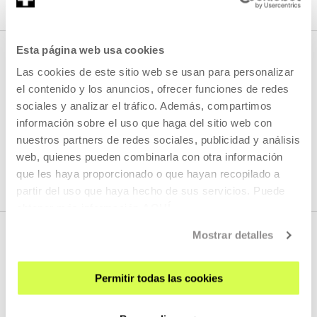
Esta página web usa cookies
Las cookies de este sitio web se usan para personalizar
HURRENGO ZUZENEKOAK
el contenido y los anuncios, ofrecer funciones de redes
sociales y analizar el tráfico. Además, compartimos
información sobre el uso que haga del sitio web con
nuestros partners de redes sociales, publicidad y análisis
Ez dugu streaming berririk programatuta
web, quienes pueden combinarla con otra información
que les haya proporcionado o que hayan recopilado a
IKUSI PROGRAMAZIO OSOA
partir del uso que haya hecho de sus servicios. Puede
obtener más información
AQUÍ
Mostrar detalles
Permitir todas las cookies