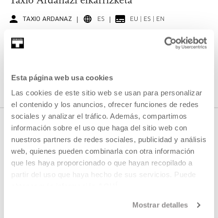
Taxio Ardanazi elkarrizketa
TAXIO ARDANAZ
ES
EU | ES | EN
IKUSI
Esta página web usa cookies
IKUSI EDUKI GUZTIA
Las cookies de este sitio web se usan para personalizar
el contenido y los anuncios, ofrecer funciones de redes
sociales y analizar el tráfico. Además, compartimos
información sobre el uso que haga del sitio web con
nuestros partners de redes sociales, publicidad y análisis
HURRENGO ZUZENEKOAK
web, quienes pueden combinarla con otra información
que les haya proporcionado o que hayan recopilado a
partir del uso que haya hecho de sus servicios. Puede
Ez dugu streaming berririk programatuta
obtener más información
AQUÍ
Mostrar detalles
IKUSI PROGRAMAZIO OSOA