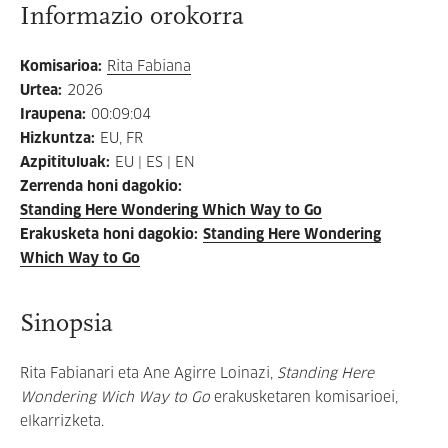
Informazio orokorra
Komisarioa
:
Rita Fabiana
Urtea
:
2026
Iraupena
:
00:09:04
Hizkuntza
:
EU, FR
Azpitituluak
:
EU | ES | EN
Zerrenda honi dagokio
:
Standing Here Wondering Which Way to Go
Erakusketa honi dagokio
:
Standing Here Wondering
Which Way to Go
Sinopsia
Rita Fabianari eta Ane Agirre Loinazi,
Standing Here
Wondering Wich Way to Go
erakusketaren komisarioei,
elkarrizketa.