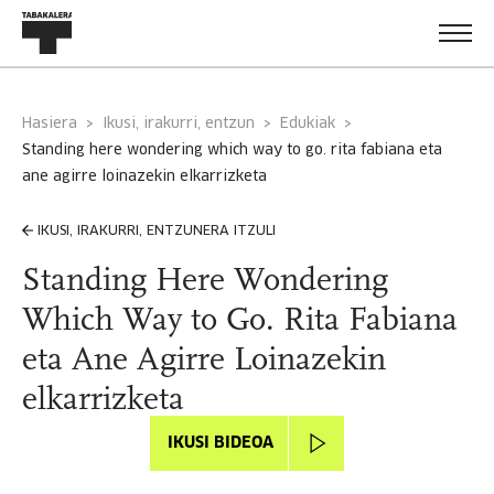
Hasiera
Ikusi, irakurri, entzun
Edukiak
standing here wondering which way to go. rita fabiana eta
ane agirre loinazekin elkarrizketa
IKUSI, IRAKURRI, ENTZUNERA ITZULI
Standing Here Wondering
Which Way to Go. Rita Fabiana
eta Ane Agirre Loinazekin
elkarrizketa
IKUSI BIDEOA