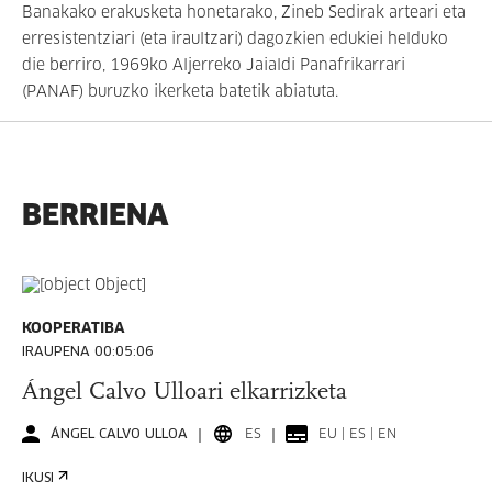
Banakako erakusketa honetarako, Zineb Sedirak arteari eta
erresistentziari (eta iraultzari) dagozkien edukiei helduko
die berriro, 1969ko Aljerreko Jaialdi Panafrikarrari
(PANAF) buruzko ikerketa batetik abiatuta.
BERRIENA
KOOPERATIBA
IRAUPENA 00:05:06
Ángel Calvo Ulloari elkarrizketa
ÁNGEL CALVO ULLOA
ES
EU | ES | EN
IKUSI