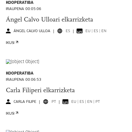
KOOPERATIBA
IRAUPENA 00:05:06
Ángel Calvo Ulloari elkarrizketa
ÁNGEL CALVO ULLOA
ES
EU | ES | EN
IKUSI
KOOPERATIBA
IRAUPENA 00:06:53
Carla Filiperi elkarrizketa
CARLA FILIPE
PT
EU | ES | EN | PT
IKUSI