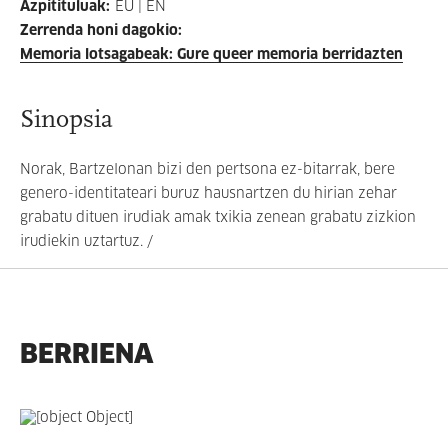
Azpitituluak
:
EU | EN
Zerrenda honi dagokio
:
Memoria lotsagabeak: Gure queer memoria berridazten
Sinopsia
Norak, Bartzelonan bizi den pertsona ez-bitarrak, bere
genero-identitateari buruz hausnartzen du hirian zehar
grabatu dituen irudiak amak txikia zenean grabatu zizkion
irudiekin uztartuz. /
BERRIENA