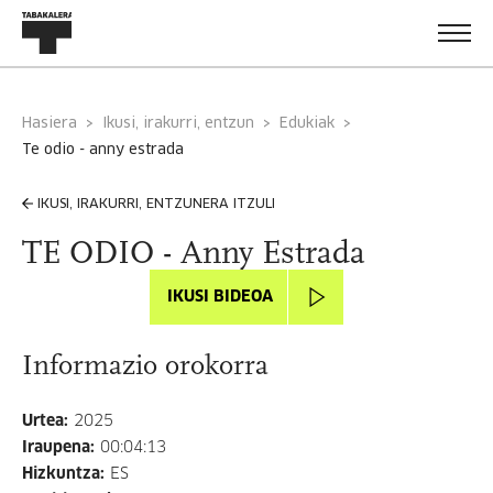
Hasiera
Ikusi, irakurri, entzun
Edukiak
te odio - anny estrada
IKUSI, IRAKURRI, ENTZUNERA ITZULI
TE ODIO - Anny Estrada
IKUSI BIDEOA
Informazio orokorra
Urtea
:
2025
Iraupena
:
00:04:13
Hizkuntza
:
ES