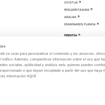
OSTATUA
IRISGARRITASUNA
ARAUAK
ERAIKINAREN PLANOA
PRENTSA
ies
web se usan para personalizar el contenido y los anuncios, ofrec
el tráfico. Además, compartimos información sobre el uso que ha
edes sociales, publicidad y análisis web, quienes pueden combin
proporcionado o que hayan recopilado a partir del uso que haya
 más información
AQUÍ
LEGE-OHARRA
COOKIEN POLITIKA
I
ENTROA,
BARNEKO INFORMAZIO-SISTEMA