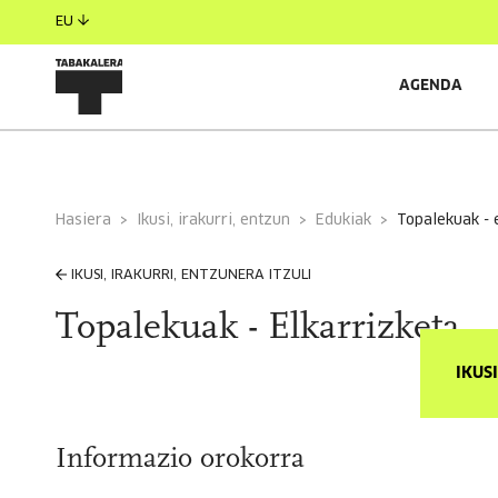
EU
AGENDA
Hasiera
Ikusi, irakurri, entzun
Edukiak
topalekuak - 
IKUSI, IRAKURRI, ENTZUNERA ITZULI
Topalekuak - Elkarrizketa
IKUS
Informazio orokorra