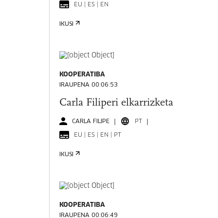
EU | ES | EN
IKUSI
KOOPERATIBA
IRAUPENA 00:06:53
Carla Filiperi elkarrizketa
CARLA FILIPE
PT
EU | ES | EN | PT
IKUSI
KOOPERATIBA
IRAUPENA 00:06:49