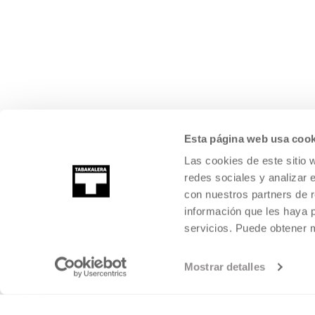
Esta página web usa cook
Las cookies de este sitio 
redes sociales y analizar 
con nuestros partners de r
información que les haya 
servicios. Puede obtener
Mostrar detalles
©
2026
TABAKALERA
.
KULTURA GARAIKIDEAREN NAZIOARTEKO Z
DONOSTIA / SAN SEBASTIÁN