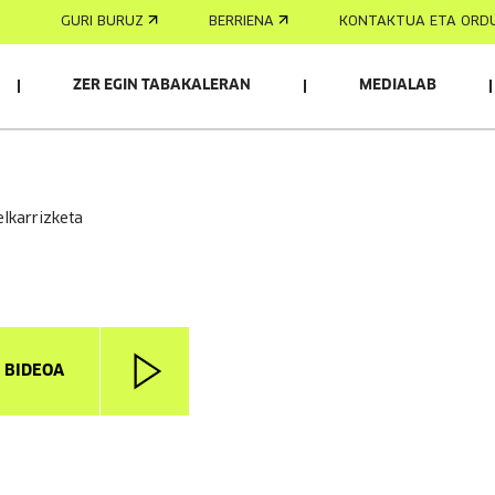
GURI BURUZ
BERRIENA
KONTAKTUA ETA ORD
ZER EGIN TABAKALERAN
MEDIALAB
elkarrizketa
I BIDEOA