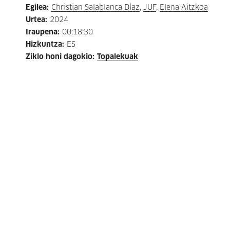
Egilea
:
Christian Salablanca Díaz
,
JUF
,
Elena Aitzkoa
Urtea
:
2024
Iraupena
:
00:18:30
Hizkuntza
:
ES
Ziklo honi dagokio
:
Topalekuak