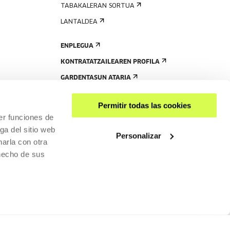
TABAKALERAN SORTUA
LANTALDEA
ENPLEGUA
KONTRATATZAILEAREN PROFILA
GARDENTASUN ATARIA
Permitir todas las cookies
er funciones de
ga del sitio web
Personalizar
arla con otra
 hecho de sus
PARTEKATU
RISGARRITASUNA
PRIBATUTASUN-POLITIKA