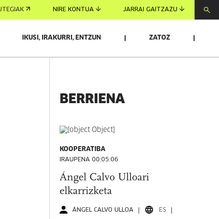
UTEGIAK
NIRE KONTUA
JARRAI GAITZAZU
IKUSI, IRAKURRI, ENTZUN
ZATOZ
BERRIENA
KOOPERATIBA
IRAUPENA 00:05:06
Ángel Calvo Ulloari
elkarrizketa
ÁNGEL CALVO ULLOA
ES