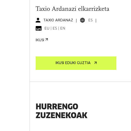
Taxio Ardanazi elkarrizketa
TAXIO ARDANAZ
ES
EU | ES | EN
IKUSI
IKUSI EDUKI GUZTIA
HURRENGO
ZUZENEKOAK