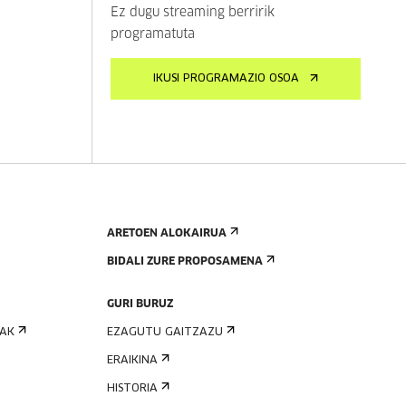
Ez dugu streaming berririk
programatuta
IKUSI PROGRAMAZIO OSOA
ARETOEN ALOKAIRUA
BIDALI ZURE PROPOSAMENA
GURI BURUZ
IAK
EZAGUTU GAITZAZU
ERAIKINA
HISTORIA