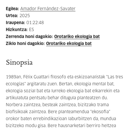
Egilea
:
Amador Fernández-Savater
Urtea
:
2025
Iraupena
:
01:22:48
Hizkuntza
:
ES
Zerrenda honi dagokio
:
Orotariko ekologia bat
Ziklo honi dagokio
:
Orotariko ekologia bat
Sinopsia
1989an, Félix Guattari filosofo eta eskizoanalistak "Las tres
ecologías" argitaratu zuen. Bertan, ekologia mental bat,
ekologia sozial bat eta lurreko ekologia bat elkarrekin eta
artikulatuta pentsatu behar ditugula planteatzen du.
Norbera zaintzea, besteak zaintzea, bizitzako trama
biofisikoak zaintzea. Bere planteamendua "ekosofia"
orokor baten errebindikazioan laburbiltzen da, mundua
bizitzeko modu gisa. Bere hausnarketari berriro heltzea