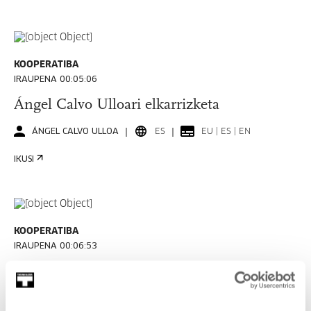
KOOPERATIBA
IRAUPENA 00:05:06
Ángel Calvo Ulloari elkarrizketa
ÁNGEL CALVO ULLOA
ES
EU | ES | EN
IKUSI
KOOPERATIBA
IRAUPENA 00:06:53
Carla Filiperi elkarrizketa
CARLA FILIPE
PT
EU | ES | EN | PT