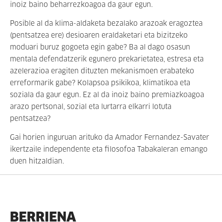
inoiz baino beharrezkoagoa da gaur egun.
Posible al da klima-aldaketa bezalako arazoak eragoztea
(pentsatzea ere) desioaren eraldaketari eta bizitzeko
moduari buruz gogoeta egin gabe? Ba al dago osasun
mentala defendatzerik egunero prekarietatea, estresa eta
azelerazioa eragiten dituzten mekanismoen erabateko
erreformarik gabe? Kolapsoa psikikoa, klimatikoa eta
soziala da gaur egun. Ez al da inoiz baino premiazkoagoa
arazo pertsonal, sozial eta lurtarra elkarri lotuta
pentsatzea?
Gai horien inguruan arituko da Amador Fernandez-Savater
ikertzaile independente eta filosofoa Tabakaleran emango
duen hitzaldian.
BERRIENA