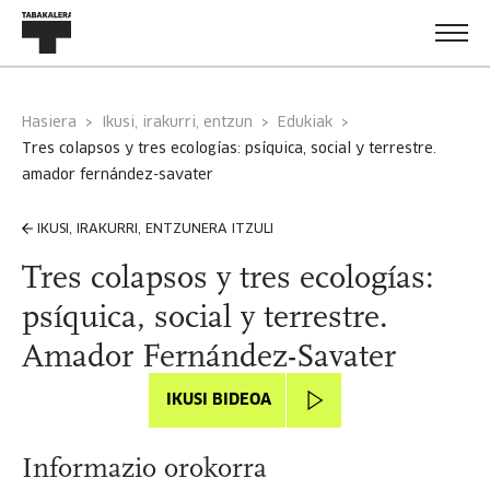
Hasiera
Ikusi, irakurri, entzun
Edukiak
tres colapsos y tres ecologías: psíquica, social y terrestre.
amador fernández-savater
IKUSI, IRAKURRI, ENTZUNERA ITZULI
Tres colapsos y tres ecologías:
psíquica, social y terrestre.
Amador Fernández-Savater
IKUSI BIDEOA
Informazio orokorra