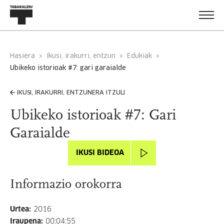
Hasiera
Ikusi, irakurri, entzun
Edukiak
ubikeko istorioak #7: gari garaialde
IKUSI, IRAKURRI, ENTZUNERA ITZULI
Ubikeko istorioak #7: Gari
Garaialde
IKUSI BIDEOA
Informazio orokorra
Urtea
:
2016
Iraupena
:
00:04:55