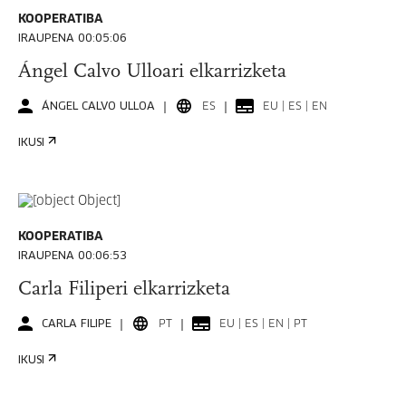
KOOPERATIBA
IRAUPENA 00:05:06
Ángel Calvo Ulloari elkarrizketa
ÁNGEL CALVO ULLOA
ES
EU | ES | EN
IKUSI
KOOPERATIBA
IRAUPENA 00:06:53
Carla Filiperi elkarrizketa
CARLA FILIPE
PT
EU | ES | EN | PT
IKUSI