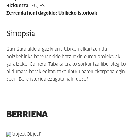
Hizkuntza
:
EU, ES
Zerrenda honi dagokio
:
Ubikeko istorioak
Sinopsia
Gari Garaialde argazkilaria Ubiken elkartzen da
noizbehinka bere lankide batzuekin euren proiektuak
garatzeko. Gainera, Tabakalerako sorkuntza liburutegiko
bildumara berak editatutako liburu baten ekarpena egin
zuen. Bere istorioa ezagutu nahi duzu?
BERRIENA