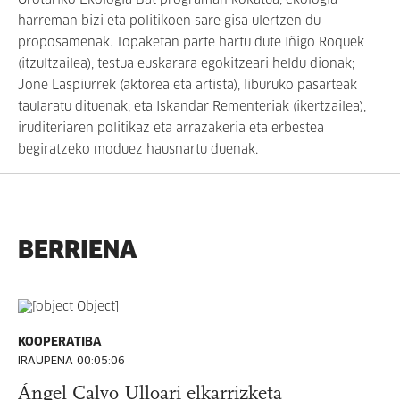
Orotariko Ekologia Bat programan kokatua, ekologia
harreman bizi eta politikoen sare gisa ulertzen du
proposamenak. Topaketan parte hartu dute Iñigo Roquek
(itzultzailea), testua euskarara egokitzeari heldu dionak;
Jone Laspiurrek (aktorea eta artista), liburuko pasarteak
taularatu dituenak; eta Iskandar Rementeriak (ikertzailea),
iruditeriaren politikaz eta arrazakeria eta erbestea
begiratzeko moduez hausnartu duenak.
BERRIENA
KOOPERATIBA
IRAUPENA 00:05:06
Ángel Calvo Ulloari elkarrizketa