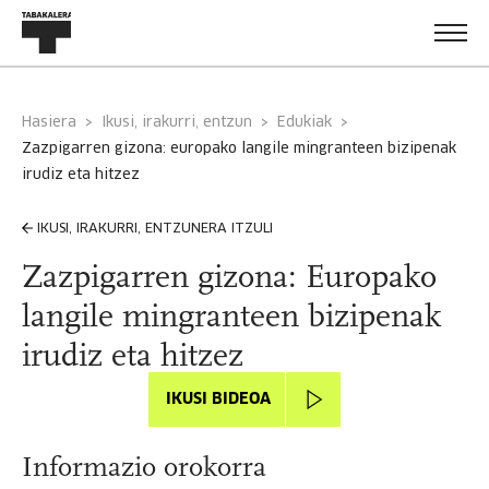
Hasiera
Ikusi, irakurri, entzun
Edukiak
zazpigarren gizona: europako langile mingranteen bizipenak
irudiz eta hitzez
IKUSI, IRAKURRI, ENTZUNERA ITZULI
Zazpigarren gizona: Europako
langile mingranteen bizipenak
irudiz eta hitzez
IKUSI BIDEOA
Informazio orokorra