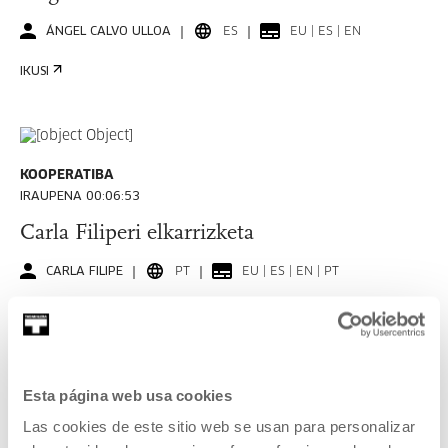
ÁNGEL CALVO ULLOA
ES
EU | ES | EN
IKUSI
KOOPERATIBA
IRAUPENA 00:06:53
Carla Filiperi elkarrizketa
CARLA FILIPE
PT
EU | ES | EN | PT
IKUSI
Esta página web usa cookies
KOOPERATIBA
Las cookies de este sitio web se usan para personalizar
IRAUPENA 00:06:49