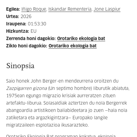
Egilea
:
Iñigo Roque
,
Iskandar Rementeria
,
Jone Laspiur
Urtea
:
2026
Iraupena
:
01:53:30
Hizkuntza
:
EU
Zerrenda honi dagokio
:
Orotariko ekologia bat
Ziklo honi dagokio
:
Orotariko ekologia bat
Sinopsia
Saio honek John Berger-en mendeurrena oroitzen du
Zazpigarren gizona
(Un septimo hombre) liburutik abiatuta,
1975ean egungo migrazio krisiak aurreratzen zituen
artefaktu-liburua. Solasaldiak aztertzen du nola Bergerrek
abangoardia artistikoen baliabideetara jo zuen —hala nola
zatiketara eta argazkigintzara— Europako langile
migratzaileen esplotazioa ikusarazteko.