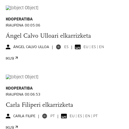
KOOPERATIBA
IRAUPENA 00:05:06
Ángel Calvo Ulloari elkarrizketa
ÁNGEL CALVO ULLOA
ES
EU | ES | EN
IKUSI
KOOPERATIBA
IRAUPENA 00:06:53
Carla Filiperi elkarrizketa
CARLA FILIPE
PT
EU | ES | EN | PT
IKUSI