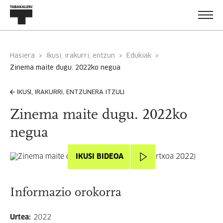
Hasiera
Ikusi, irakurri, entzun
Edukiak
zinema maite dugu. 2022ko negua
IKUSI, IRAKURRI, ENTZUNERA ITZULI
Zinema maite dugu. 2022ko
negua
IKUSI BIDEOA
Informazio orokorra
Urtea
:
2022