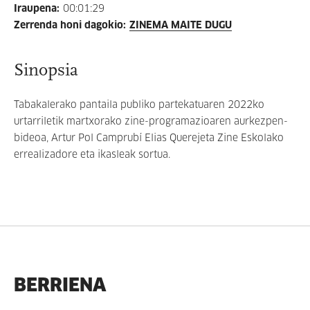
Iraupena
:
00:01:29
Zerrenda honi dagokio
:
ZINEMA MAITE DUGU
Sinopsia
Tabakalerako pantaila publiko partekatuaren 2022ko
urtarriletik martxorako zine-programazioaren aurkezpen-
bideoa, Artur Pol Camprubí Elias Querejeta Zine Eskolako
errealizadore eta ikasleak sortua.
BERRIENA