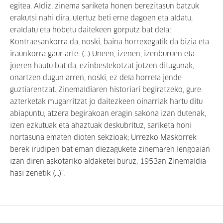
egitea. Aldiz, zinema sariketa honen berezitasun batzuk
erakutsi nahi dira, ulertuz beti erne dagoen eta aldatu,
eraldatu eta hobetu daitekeen gorputz bat dela;
Kontraesankorra da, noski, baina horrexegatik da bizia eta
iraunkorra gaur arte. (...) Uneen, izenen, izenburuen eta
joeren hautu bat da, ezinbestekotzat jotzen ditugunak,
onartzen dugun arren, noski, ez dela horrela jende
guztiarentzat. Zinemaldiaren historiari begiratzeko, gure
azterketak mugarritzat jo daitezkeen oinarriak hartu ditu
abiapuntu, atzera begirakoan eragin sakona izan dutenak,
izen ezkutuak eta ahaztuak deskubrituz, sariketa honi
nortasuna ematen dioten sekzioak; Urrezko Maskorrek
berek irudipen bat eman diezagukete zinemaren lengoaian
izan diren askotariko aldaketei buruz, 1953an Zinemaldia
hasi zenetik (...)".