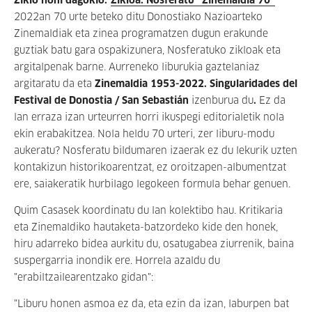
Ziklo honi dagokio
:
Zikloa: Nosferatu “Zinemaldia 70”
2022an 70 urte beteko ditu Donostiako Nazioarteko
Zinemaldiak eta zinea programatzen dugun erakunde
guztiak batu gara ospakizunera, Nosferatuko zikloak eta
argitalpenak barne.
Aurreneko liburukia gaztelaniaz
argitaratu da eta
Zinemaldia 1953-2022. Singularidades del
Festival de Donostia / San Sebastián
izenburua du
.
Ez da
lan erraza izan urteurren horri ikuspegi editorialetik nola
ekin erabakitzea. Nola heldu 70 urteri, zer liburu-modu
aukeratu? Nosferatu bildumaren izaerak ez du lekurik uzten
kontakizun historikoarentzat, ez oroitzapen-albumentzat
ere, saiakeratik hurbilago legokeen formula behar genuen.
Quim Casasek koordinatu du lan kolektibo hau. Kritikaria
eta Zinemaldiko hautaketa-batzordeko kide den honek,
hiru adarreko bidea aurkitu du, osatugabea ziurrenik, baina
suspergarria inondik ere. Horrela azaldu du
"erabiltzailearentzako gidan":
"Liburu honen asmoa ez da, eta ezin da izan, laburpen bat