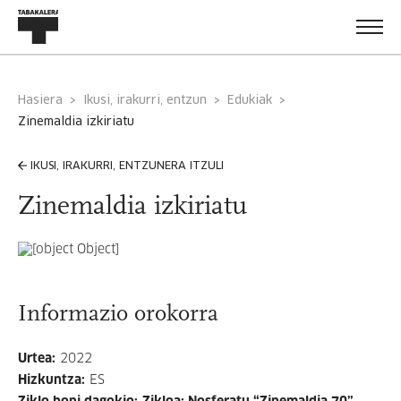
Hasiera
Ikusi, irakurri, entzun
Edukiak
zinemaldia izkiriatu
IKUSI, IRAKURRI, ENTZUNERA ITZULI
Zinemaldia izkiriatu
Informazio orokorra
Urtea
:
2022
Hizkuntza
:
ES