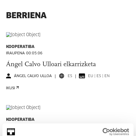
BERRIENA
KOOPERATIBA
IRAUPENA 00:05:06
Ángel Calvo Ulloari elkarrizketa
ÁNGEL CALVO ULLOA
ES
EU | ES | EN
IKUSI
KOOPERATIBA
IRAUPENA 00:06:53