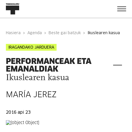
Hasiera
Agenda
Beste gai batzuk
ikuslearen kasua
IRAGANDAKO JARDUERA
PERFORMANCEAK ETA
EMANALDIAK
Ikuslearen kasua
MARÍA JEREZ
2016 api 23