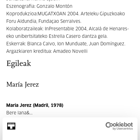
Eszenografia: Gonzalo Montón
Koprodukzioa:MUGATXOAN 2004­. Arteleku Gipuzkoako
Foru Aldundia, Fundaçao Serralves.
Kolaboratzaileak: In­Presentable 2004, Alcalá de Henares­
eko unibertsitateko Estrella Casero dantza gela.
Eskerrak: Blanca Calvo, Ion Munduate, Juan Domínguez.
Argazkiaren kreditua: Amadeo Novelli
Egileak
María Jerez
Maria Jerez (Madril, 1978)
Bere lana&...
INFORMAZIO GEHIAGO
Gonbidatuak