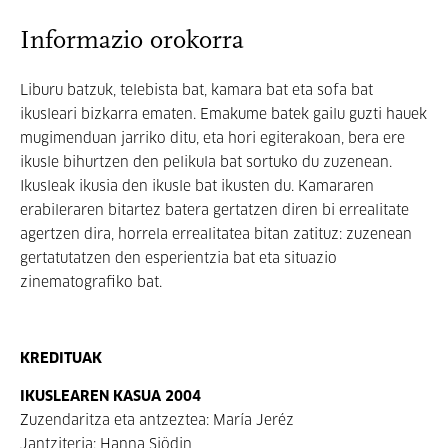
Informazio orokorra
Liburu batzuk, telebista bat, kamara bat eta sofa bat
ikusleari bizkarra ematen. Emakume batek gailu guzti hauek
mugimenduan jarriko ditu, eta hori egiterakoan, bera ere
ikusle bihurtzen den pelikula bat sortuko du zuzenean.
Ikusleak ikusia den ikusle bat ikusten du. Kamararen
erabileraren bitartez batera gertatzen diren bi errealitate
agertzen dira, horrela errealitatea bitan zatituz: zuzenean
gertatutatzen den esperientzia bat eta situazio
zinematografiko bat.
KREDITUAK
IKUSLEAREN KASUA 2004
Zuzendaritza eta antzeztea: María Jeréz
Jantziteria: Hanna Sjödin