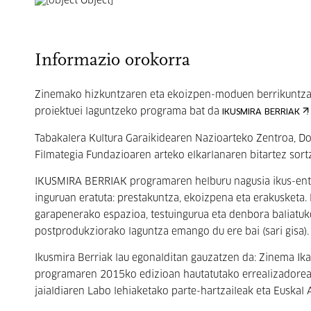
Informazio orokorra
Zinemako hizkuntzaren eta ekoizpen-moduen berrikuntzar
proiektuei laguntzeko programa bat da
.
IKUSMIRA BERRIAK
Tabakalera Kultura Garaikidearen Nazioarteko Zentroa, D
Filmategia Fundazioaren arteko elkarlanaren bitartez sort
IKUSMIRA BERRIAK programaren helburu nagusia ikus-ent
inguruan eratuta: prestakuntza, ekoizpena eta erakusketa. 
garapenerako espazioa, testuingurua eta denbora baliatuk
postprodukziorako laguntza emango du ere bai (sari gisa).
Ikusmira Berriak lau egonalditan gauzatzen da: Zinema Ik
programaren 2015ko edizioan hautatutako errealizadorea
jaialdiaren Labo lehiaketako parte-hartzaileak eta Euska