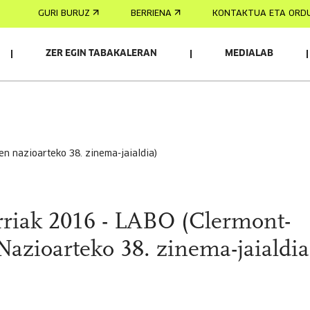
GURI BURUZ
BERRIENA
KONTAKTUA ETA ORD
ZER EGIN TABAKALERAN
MEDIALAB
ren nazioarteko 38. zinema-jaialdia)
riak 2016 - LABO (Clermont-
azioarteko 38. zinema-jaialdia