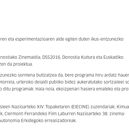
en eta esperimentazioaren alde egiten duten ikus-entzunezko
onostiako Zinemaldia, DSS2016, Donostia Kultura eta Euskadiko
zen da proiektua.
zunezko sormena bultzatzea da, bere programa hiru ardatz haue
Horrela, urteroko deialdi publiko bidez aukeratutako sortzaileei 
o ditu programak. Hala nola, ekoizpenari hasiera emateko eta pro
asleen Nazioarteko XIV. Topaketaren (EIECINE) zuzendariak, Kimu
k, Clermont-Ferrandeko Film Laburren Nazioarteko 38. zinema-
l Autonomia Erkidegoko errealizadoreak.