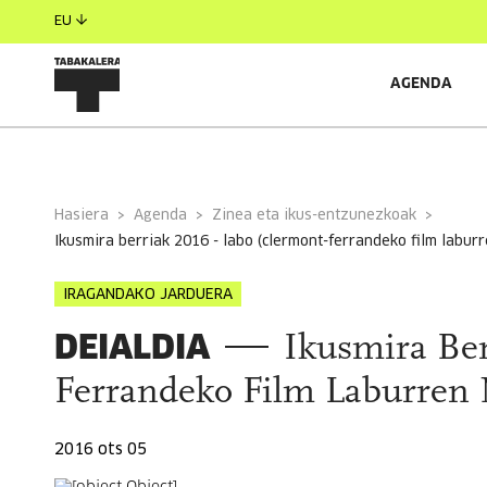
EU
AGENDA
INFORMAZIO OROKORRA
EGOILIARRAK
Hasiera
Agenda
Zinea eta ikus-entzunezkoak
ikusmira berriak 2016 - labo (clermont-ferrandeko film labur
IRAGANDAKO JARDUERA
DEIALDIA
Ikusmira Ber
Ferrandeko Film Laburren N
2016 ots 05