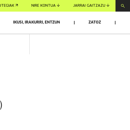
UTEGIAK
NIRE KONTUA
JARRAI GAITZAZU
IKUSI, IRAKURRI, ENTZUN
ZATOZ
)