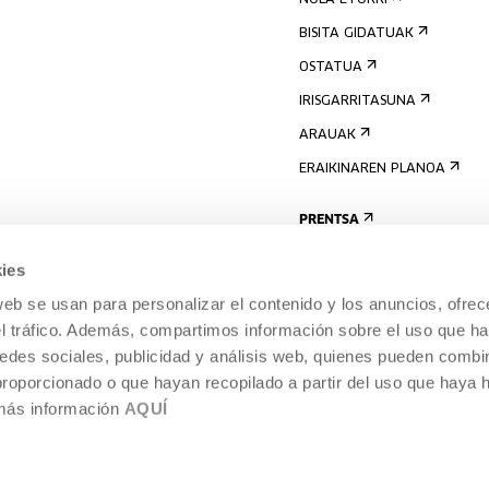
NOLA ETORRI
BISITA GIDATUAK
OSTATUA
IRISGARRITASUNA
ARAUAK
ERAIKINAREN PLANOA
PRENTSA
ies
web se usan para personalizar el contenido y los anuncios, ofrec
el tráfico. Además, compartimos información sobre el uso que ha
edes sociales, publicidad y análisis web, quienes pueden combin
proporcionado o que hayan recopilado a partir del uso que haya
 más información
AQUÍ
LEGE-OHARRA
COOKIEN POLITIKA
I
ENTROA,