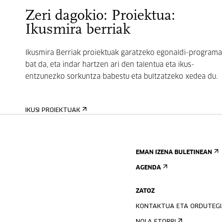
Zeri dagokio: Proiektua:
Ikusmira berriak
Ikusmira Berriak proiektuak garatzeko egonaldi-programa
bat da, eta indar hartzen ari den talentua eta ikus-
entzunezko sorkuntza babestu eta bultzatzeko xedea du.
IKUSI PROIEKTUAK
EMAN IZENA BULETINEAN
AGENDA
ZATOZ
KONTAKTUA ETA ORDUTEG