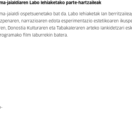
a-jaialdiaren Labo lehiaketako parte-hartzaileak
a-jaialdi ospetsuenetako bat da. Labo lehiaketak lan berritzaile
zezpenaren, narrazioaren edota esperimentazio estetikoaren ikuspe
en, Donostia Kulturaren eta Tabakaleraren arteko lankidetzari esk
ogramako film laburrekin batera.
o-