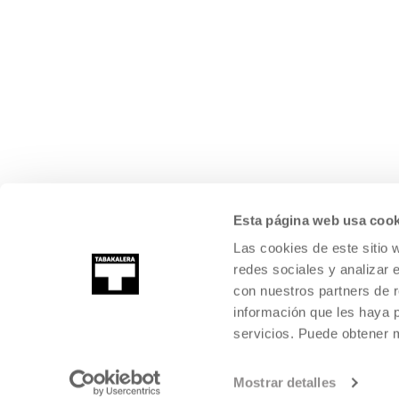
Esta página web usa cook
Las cookies de este sitio 
redes sociales y analizar 
con nuestros partners de r
información que les haya 
servicios. Puede obtener
Mostrar detalles
©
2026
TABAKALERA
.
KULTURA GARAIKIDEAREN NAZIOARTEKO Z