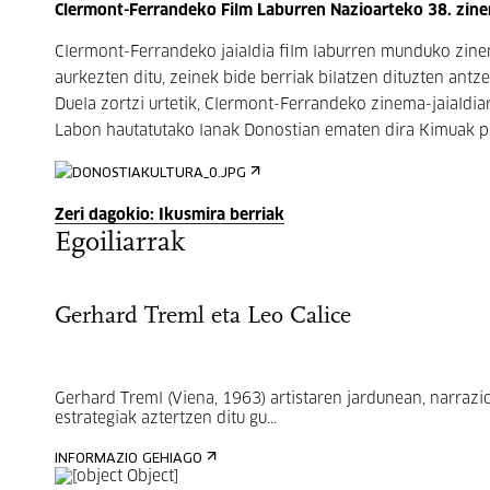
Clermont-Ferrandeko Film Laburren Nazioarteko 38. zinem
Clermont-Ferrandeko jaialdia film laburren munduko zinem
aurkezten ditu, zeinek bide berriak bilatzen dituzten ant
Duela zortzi urtetik, Clermont-Ferrandeko zinema-jaialdiar
Labon hautatutako lanak Donostian ematen dira Kimuak pr
Zeri dagokio: Ikusmira berriak
Egoiliarrak
Gerhard Treml eta Leo Calice
Gerhard Treml (Viena, 1963) artistaren jardunean, narrazi
estrategiak aztertzen ditu gu...
INFORMAZIO GEHIAGO