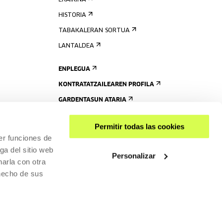
ERAIKINA
HISTORIA
TABAKALERAN SORTUA
LANTALDEA
ENPLEGUA
KONTRATATZAILEAREN PROFILA
GARDENTASUN ATARIA
Permitir todas las cookies
er funciones de
ga del sitio web
Personalizar
arla con otra
 hecho de sus
PARTEKATU
RISGARRITASUNA
PRIBATUTASUN-POLITIKA