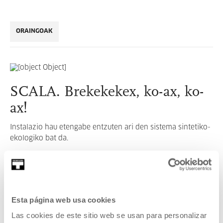
ORAINGOAK
SCALA. Brekekekex, ko-ax, ko-
ax!
Instalazio hau etengabe entzuten ari den sistema sintetiko-
ekologiko bat da.
GEHIAGO IRAKURRI
Esta página web usa cookies
IKUSI ARTISTA ETA SORTZAILE GUZTIAK
Las cookies de este sitio web se usan para personalizar