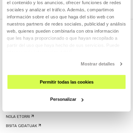
el contenido y los anuncios, ofrecer funciones de redes
sociales y analizar el tráfico. Además, compartimos
información sobre el uso que haga del sitio web con
nuestros partners de redes sociales, publicidad y análisis
web, quienes pueden combinarla con otra información
que les haya proporcionado o que hayan recopilado a
partir del uso que haya hecho de sus servicios. Puede
obtener más información
AQUÍ
Mostrar detalles
EMAN IZENA BULETINEAN
Permitir todas las cookies
AGENDA
Personalizar
ZATOZ
KONTAKTUA ETA ORDUTEGIAK
NOLA ETORRI
BISITA GIDATUAK