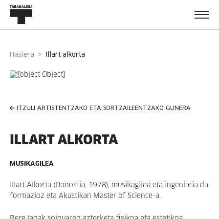
Hasiera
illart alkorta
ITZULI ARTISTENTZAKO ETA SORTZAILEENTZAKO GUNERA
ILLART ALKORTA
MUSIKAGILEA
Illart Alkorta (Donostia, 1978), musikagilea eta ingeniaria da
formazioz eta Akustikan Master of Science-a.
Bere lanak soinuaren azterketa fisikoa eta estetikoa