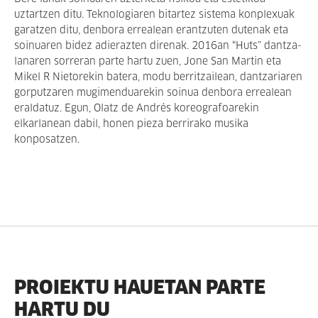
uztartzen ditu. Teknologiaren bitartez sistema konplexuak
garatzen ditu, denbora errealean erantzuten dutenak eta
soinuaren bidez adierazten direnak. 2016an “Huts” dantza-
lanaren sorreran parte hartu zuen, Jone San Martin eta
Mikel R Nietorekin batera, modu berritzailean, dantzariaren
gorputzaren mugimenduarekin soinua denbora errealean
eraldatuz. Egun, Olatz de Andrés koreografoarekin
elkarlanean dabil, honen pieza berrirako musika
konposatzen.
PROIEKTU HAUETAN PARTE
HARTU DU