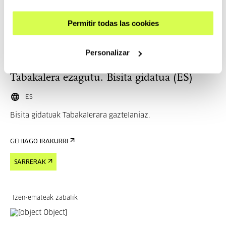
Izen-emateak zabalik
Permitir todas las cookies
BESTE GAI BATZUK
Personalizar
2026 ABU 29 | 12:30
Tabakalera ezagutu. Bisita gidatua (ES)
ES
Bisita gidatuak Tabakalerara gaztelaniaz.
GEHIAGO IRAKURRI
SARRERAK
Izen-emateak zabalik