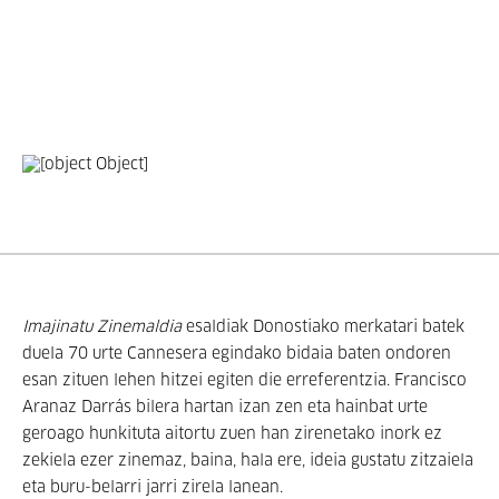
Imajinatu Zinemaldia
esaldiak Donostiako merkatari batek
duela 70 urte Cannesera egindako bidaia baten ondoren
esan zituen lehen hitzei egiten die erreferentzia. Francisco
Aranaz Darrás bilera hartan izan zen eta hainbat urte
geroago hunkituta aitortu zuen han zirenetako inork ez
zekiela ezer zinemaz, baina, hala ere, ideia gustatu zitzaiela
eta buru-belarri jarri zirela lanean.