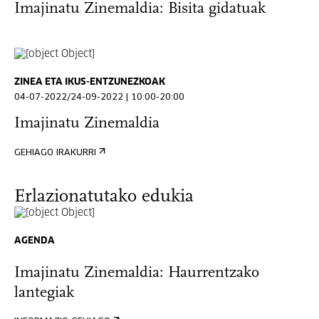
Imajinatu Zinemaldia: Bisita gidatuak
ZINEA ETA IKUS-ENTZUNEZKOAK
04-07-2022/24-09-2022 | 10:00-20:00
Imajinatu Zinemaldia
GEHIAGO IRAKURRI
Erlazionatutako edukia
AGENDA
Imajinatu Zinemaldia: Haurrentzako
lantegiak