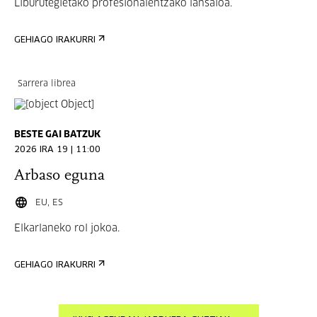
Liburutegietako profesionalentzako lansaioa.
GEHIAGO IRAKURRI
Sarrera librea
BESTE GAI BATZUK
2026 IRA 19 | 11:00
Arbaso eguna
EU, ES
Elkarlaneko rol jokoa.
GEHIAGO IRAKURRI