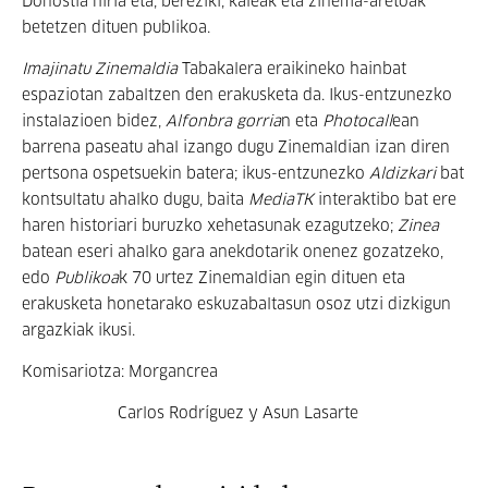
Donostia hiria eta, bereziki, kaleak eta zinema-aretoak
betetzen dituen publikoa.
Imajinatu Zinemaldia
Tabakalera eraikineko hainbat
espaziotan zabaltzen den erakusketa da. Ikus-entzunezko
instalazioen bidez,
Alfonbra gorria
n eta
Photocall
ean
barrena paseatu ahal izango dugu Zinemaldian izan diren
pertsona ospetsuekin batera; ikus-entzunezko
Aldizkari
bat
kontsultatu ahalko dugu, baita
MediaTK
interaktibo bat ere
haren historiari buruzko xehetasunak ezagutzeko;
Zinea
batean eseri ahalko gara anekdotarik onenez gozatzeko,
edo
Publikoa
k 70 urtez Zinemaldian egin dituen eta
erakusketa honetarako eskuzabaltasun osoz utzi dizkigun
argazkiak ikusi.
Komisariotza: Morgancrea
Carlos Rodríguez y Asun Lasarte