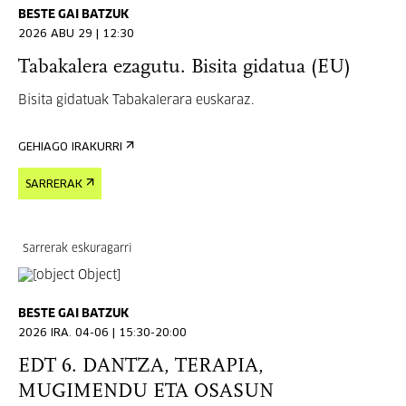
BESTE GAI BATZUK
2026 ABU 29 | 12:30
Tabakalera ezagutu. Bisita gidatua (EU)
Bisita gidatuak Tabakalerara euskaraz.
GEHIAGO IRAKURRI
SARRERAK
Sarrerak eskuragarri
BESTE GAI BATZUK
2026 IRA. 04-06 | 15:30-20:00
EDT 6. DANTZA, TERAPIA,
MUGIMENDU ETA OSASUN