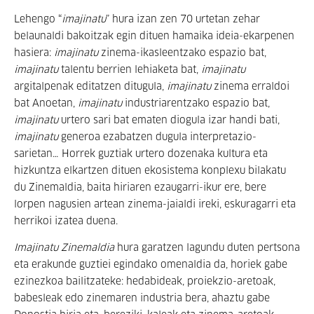
Lehengo “
imajinatu
” hura izan zen 70 urtetan zehar
belaunaldi bakoitzak egin dituen hamaika ideia-ekarpenen
hasiera:
imajinatu
zinema-ikasleentzako espazio bat,
imajinatu
talentu berrien lehiaketa bat,
imajinatu
argitalpenak editatzen ditugula,
imajinatu
zinema erraldoi
bat Anoetan,
imajinatu
industriarentzako espazio bat,
imajinatu
urtero sari bat ematen diogula izar handi bati,
imajinatu
generoa ezabatzen dugula interpretazio-
sarietan… Horrek guztiak urtero dozenaka kultura eta
hizkuntza elkartzen dituen ekosistema konplexu bilakatu
du Zinemaldia, baita hiriaren ezaugarri-ikur ere, bere
lorpen nagusien artean zinema-jaialdi ireki, eskuragarri eta
herrikoi izatea duena.
Imajinatu Zinemaldia
hura garatzen lagundu duten pertsona
eta erakunde guztiei egindako omenaldia da, horiek gabe
ezinezkoa bailitzateke: hedabideak, proiekzio-aretoak,
babesleak edo zinemaren industria bera, ahaztu gabe