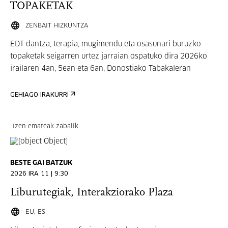
TOPAKETAK
ZENBAIT HIZKUNTZA
EDT dantza, terapia, mugimendu eta osasunari buruzko
topaketak seigarren urtez jarraian ospatuko dira 2026ko
irailaren 4an, 5ean eta 6an, Donostiako Tabakaleran
GEHIAGO IRAKURRI
Izen-emateak zabalik
BESTE GAI BATZUK
2026 IRA 11 | 9:30
Liburutegiak, Interakziorako Plaza
EU, ES