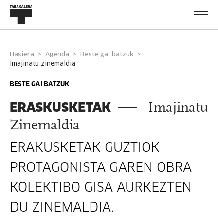
Hasiera
Agenda
Beste gai batzuk
imajinatu zinemaldia
BESTE GAI BATZUK
ERASKUSKETAK
Imajinatu
Zinemaldia
ERAKUSKETAK GUZTIOK
PROTAGONISTA GAREN OBRA
KOLEKTIBO GISA AURKEZTEN
DU ZINEMALDIA.