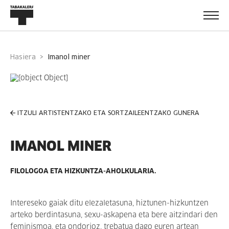
Hasiera
imanol miner
ITZULI ARTISTENTZAKO ETA SORTZAILEENTZAKO GUNERA
IMANOL MINER
FILOLOGOA ETA HIZKUNTZA-AHOLKULARIA.
Intereseko gaiak ditu elezaletasuna, hiztunen-hizkuntzen
arteko berdintasuna, sexu-askapena eta bere aitzindari den
feminismoa, eta ondorioz, trebatua dago euren artean