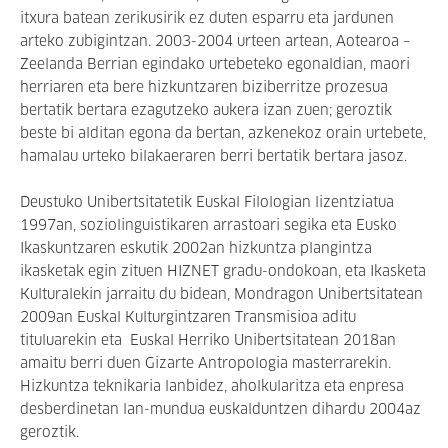
itxura batean zerikusirik ez duten esparru eta jardunen
arteko zubigintzan. 2003-2004 urteen artean, Aotearoa –
Zeelanda Berrian egindako urtebeteko egonaldian, maori
herriaren eta bere hizkuntzaren biziberritze prozesua
bertatik bertara ezagutzeko aukera izan zuen; geroztik
beste bi alditan egona da bertan, azkenekoz orain urtebete,
hamalau urteko bilakaeraren berri bertatik bertara jasoz.
Deustuko Unibertsitatetik Euskal Filologian lizentziatua
1997an, soziolinguistikaren arrastoari segika eta Eusko
Ikaskuntzaren eskutik 2002an hizkuntza plangintza
ikasketak egin zituen HIZNET gradu-ondokoan, eta Ikasketa
Kulturalekin jarraitu du bidean, Mondragon Unibertsitatean
2009an Euskal Kulturgintzaren Transmisioa aditu
tituluarekin eta Euskal Herriko Unibertsitatean 2018an
amaitu berri duen Gizarte Antropologia masterrarekin.
Hizkuntza teknikaria lanbidez, aholkularitza eta enpresa
desberdinetan lan-mundua euskalduntzen dihardu 2004az
geroztik.