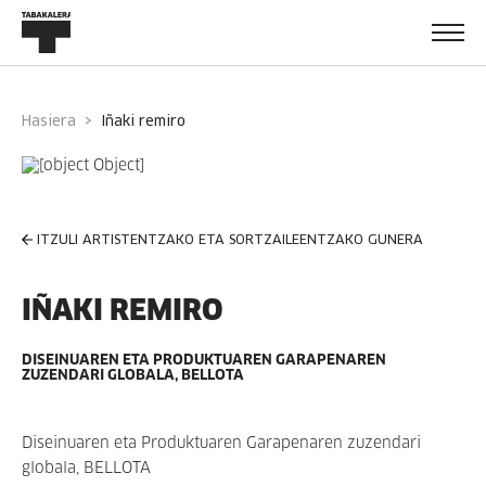
Hasiera
iñaki remiro
ITZULI ARTISTENTZAKO ETA SORTZAILEENTZAKO GUNERA
IÑAKI REMIRO
DISEINUAREN ETA PRODUKTUAREN GARAPENAREN
ZUZENDARI GLOBALA, BELLOTA
Diseinuaren eta Produktuaren Garapenaren zuzendari
globala, BELLOTA