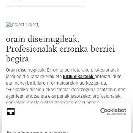
orain diseinugileak.
Profesionalak erronka berriei
begira
Orain diseinugileak! Erronka berrietarako profesionalak
jardunaldia Tabakalerak eta
EIDE elkarteak
antolatu dute,
eta mahai biribilaren formatuarekin aurkezten da,
“Euskadiko diseinu-ekosistema” deritzoguna osatzen duten
agenteen ahotsa eta ekarpenak jasotzeko: profesionalak,
enpresak, prestakuntza-zentroak, erakundeak,
administrazioak...
GEHIAGO IRAKURRI
Esta página web usa cookies