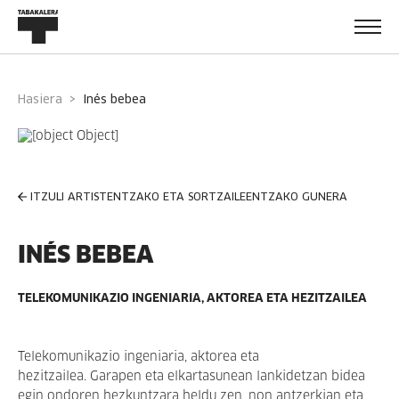
Hasiera
inés bebea
ITZULI ARTISTENTZAKO ETA SORTZAILEENTZAKO GUNERA
INÉS BEBEA
TELEKOMUNIKAZIO INGENIARIA, AKTOREA ETA HEZITZAILEA
Telekomunikazio ingeniaria, aktorea eta
hezitzailea. Garapen eta elkartasunean lankidetzan bidea
egin ondoren hezkuntzara heldu zen, non antzerkian eta