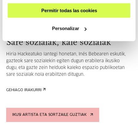
2018
Permitir todas las cookies
Personalizar
Sare sozialak, kale sozialak
Hiria Hackeatuko lantegi honetan, Inés Bebearen eskutik,
gazteok sare sozialekin egiten dugun erabilera ikusiko
dugu, eta gazte zein helduok kaleko espazio publikoetan
sare sozialak nola erabiltzen ditugun.
GEHIAGO IRAKURRI
IKUSI ARTISTA ETA SORTZAILE GUZTIAK