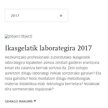
2017
Ikasgelatik laborategira 2017
Hezkuntzako profesionalei zuzendutako Ikasgelatik
laborategira topaketen asmoa zenbait galderei erantzuna
eman eta zalantza berriak sortzea da. Zein oztopo
aurkitzen ditugu laborategi irekiak sortzerako garaian? Eta
nola gainditu? Nola moldatzen ditugu metodologiak,
material didaktikoa etab. teknologia berrietara? Nolakoak
dira sormenerako espazioak?
GEHIAGO IRAKURRI