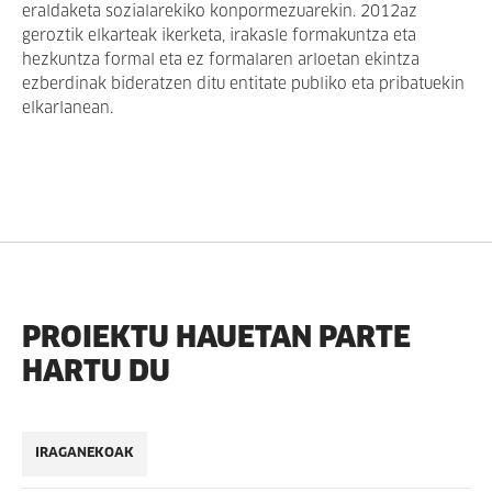
eraldaketa sozialarekiko konpormezuarekin. 2012az
geroztik elkarteak ikerketa, irakasle formakuntza eta
hezkuntza formal eta ez formalaren arloetan ekintza
ezberdinak bideratzen ditu entitate publiko eta pribatuekin
elkarlanean.
PROIEKTU HAUETAN PARTE
HARTU DU
IRAGANEKOAK