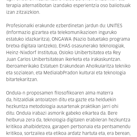
terapia alternatibotan izandako esperientzia oso baliotsuak
izan zitzaizkion.
Profesionalki erakunde ezberdinetan jardun du: UNITES
(Informazio gizartea eta telekomunikazioen inguruko
estatuko idazkaritza), ONGAWA (Nazio batuetako programa
bretxa digitala lantzeko), EHAS osasunerako teknologiak,
Heinz-Nixdorf Institutua, Osloko Unibertsitatea eta Rey
Juan Carlos Unibertsitatean ikerketa eta irakaskuntzan.
Iberoamerikako Estatuen Erakundean Aholkularitza tekniko
eta sozialean, eta MedialabPradon kultural eta teknologia
bitartekaritzan.
Ondula-n proposamen filosofikoaren alma materra
da, hitzaldiak antolatzen ditu eta gazte eta helduekin
hezkuntza metodologia ausartenak praktikan jarri ohi
ditu. Ondula irabazi asmorik gabeko elkartea da. Bere
helburua zera da, teknologia digitalen erabileran hezkuntza
kritikoa ahalbidetzea, garapen pertsonala eta pentsamendu
kritikoa, sortzailea eta etikoa ardatz hartuta eta, era berean,