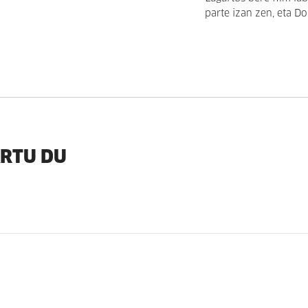
parte izan zen, eta D
ARTU DU