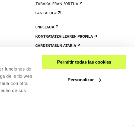
TABAKALERAN SORTUA
LANTALDEA
ENPLEGUA
KONTRATATZAILEAREN PROFILA
GARDENTASUN ATARIA
Permitir todas las cookies
er funciones de
ga del sitio web
Personalizar
arla con otra
 hecho de sus
PARTEKATU
RISGARRITASUNA
PRIBATUTASUN-POLITIKA