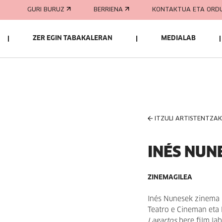
GURI BURUZ
BERRIENA
KONTAKTUA ETA ORD
ZER EGIN TABAKALERAN
MEDIALAB
ITZULI ARTISTENTZA
INÉS NUN
ZINEMAGILEA
Inés Nunesek zinema 
Teatro e Cineman eta 
Lagartos
bere film la