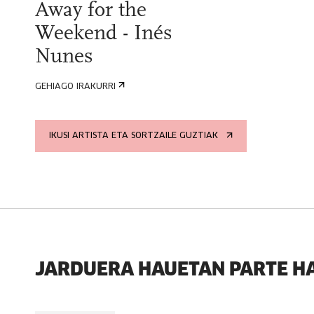
Away for the
Weekend - Inés
Nunes
GEHIAGO IRAKURRI
IKUSI ARTISTA ETA SORTZAILE GUZTIAK
JARDUERA HAUETAN PARTE H