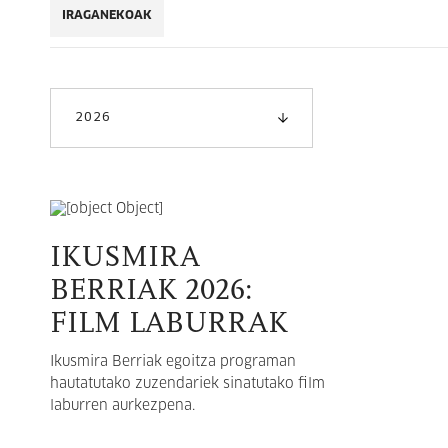
IRAGANEKOAK
2026
IKUSMIRA
BERRIAK 2026:
FILM LABURRAK
Ikusmira Berriak egoitza programan
hautatutako zuzendariek sinatutako film
laburren aurkezpena.