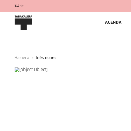
EU
AGENDA
Hasiera
inés nunes