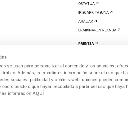
OSTATUA
IRISGARRITASUNA
ARAUAK
ERAIKINAREN PLANOA
PRENTSA
ies
web se usan para personalizar el contenido y los anuncios, ofrec
el tráfico. Además, compartimos información sobre el uso que ha
edes sociales, publicidad y análisis web, quienes pueden combin
proporcionado o que hayan recopilado a partir del uso que haya
 más información
AQUÍ
LEGE-OHARRA
COOKIEN POLITIKA
I
ENTROA,
BARNEKO INFORMAZIO-SISTEMA