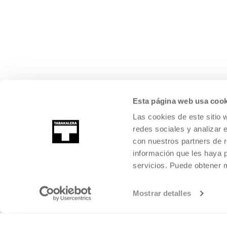
Esta página web usa cook
Las cookies de este sitio 
redes sociales y analizar 
con nuestros partners de r
información que les haya 
servicios. Puede obtener
Mostrar detalles
©
2026
TABAKALERA
.
KULTURA GARAIKIDEAREN NAZIOARTEKO Z
DONOSTIA / SAN SEBASTIÁN