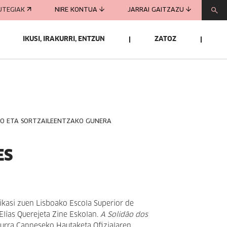
UTEGIAK
NIRE KONTUA
JARRAI GAITZAZU
IKUSI, IRAKURRI, ENTZUN
ZATOZ
KO ETA SORTZAILEENTZAKO GUNERA
ES
ikasi zuen Lisboako Escola Superior de
Elías Querejeta Zine Eskolan.
A Solidão dos
burra Canneseko Hautaketa Ofizialaren