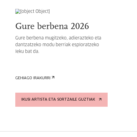
Gure berbena 2026
Gure berbena mugitzeko, adierazteko eta
dantzatzeko modu berriak esploratzeko
leku bat da.
GEHIAGO IRAKURRI
IKUSI ARTISTA ETA SORTZAILE GUZTIAK