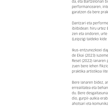
da, eta Bartzelonan b
performancearen, inte
garatzen da bere prak
Dantzari eta performe
ibilbidean: hiru urtez
zen eta ondoren, urt
(Leipzig) taldeko kide
Ikus-entzunezkoei da
de Ekai (2023) luzeme
Reset (2022) lanaren 
zuen bere lehen fikzi
praktika artistikoa li
Bere lanaren bidez, a
errealitatea eta behar
du. Bere desgaitasuna
dio, gurpil-aulkia erab
ahotsari eta komunik