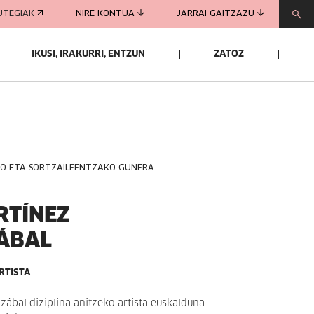
UTEGIAK
NIRE KONTUA
JARRAI GAITZAZU
IKUSI, IRAKURRI, ENTZUN
ZATOZ
KO ETA SORTZAILEENTZAKO GUNERA
RTÍNEZ
ÁBAL
RTISTA
zábal diziplina anitzeko artista euskalduna