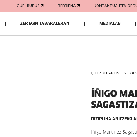
GURI BURUZ
BERRIENA
KONTAKTUA ETA ORD
ZER EGIN TABAKALERAN
MEDIALAB
ITZULI ARTISTENTZA
ÍÑIGO MA
SAGASTIZ
DIZIPLINA ANITZEKO A
Iñigo Martínez Sagasti