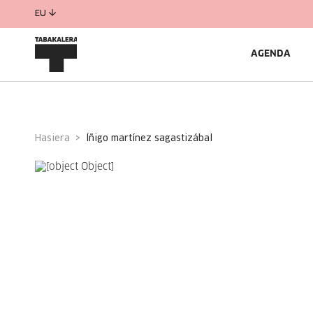
EU
AGENDA
Hasiera
íñigo martínez sagastizábal