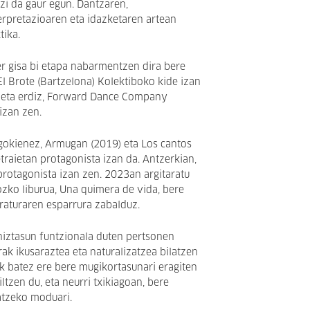
izi da gaur egun. Dantzaren,
rpretazioaren eta idazketaren artean
tika.
r gisa bi etapa nabarmentzen dira bere
 El Brote (Bartzelona) Kolektiboko kide izan
e eta erdiz, Forward Dance Company
 izan zen.
gokienez, Armugan (2019) eta Los cantos
traietan protagonista izan da. Antzerkian,
protagonista izan zen. 2023an argitaratu
ozko liburua, Una quimera de vida, bere
teraturaren esparrura zabalduz.
niztasun funtzionala duten pertsonen
rak ikusaraztea eta naturalizatzea bilatzen
k batez ere bere mugikortasunari eragiten
iltzen du, eta neurri txikiagoan, bere
atzeko moduari.