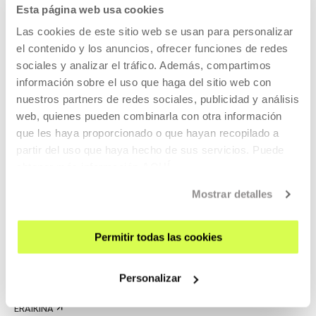
ZATOZ
Esta página web usa cookies
KONTAKTUA ETA ORDUTEGIAK
Las cookies de este sitio web se usan para personalizar
el contenido y los anuncios, ofrecer funciones de redes
NOLA ETORRI
sociales y analizar el tráfico. Además, compartimos
BISITA GIDATUAK
información sobre el uso que haga del sitio web con
OSTATUA
nuestros partners de redes sociales, publicidad y análisis
IRISGARRITASUNA
web, quienes pueden combinarla con otra información
que les haya proporcionado o que hayan recopilado a
ARAUAK
partir del uso que haya hecho de sus servicios. Puede
ERAIKINAREN PLANOA
obtener más información
AQUÍ
PRENTSA
Mostrar detalles
ARETOEN ALOKAIRUA
BIDALI ZURE PROPOSAMENA
Permitir todas las cookies
GURI BURUZ
Personalizar
EZAGUTU GAITZAZU
ERAIKINA