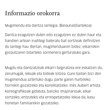
Informazio orokorra
Mugimendu eta dantza lantegia. (Belaunaldiartekoa)
Dantza ezagutzen duten edo ezagutzen ez duten haur eta
handien artean iruditegi bateratu bat sortzeak definitzen
du lantegi hau. Bertan, mugimenduaren bidez, elkarrekin
gorputzaren bitarteko sormenera gerturatuko gara.
Mugitu eta dantzatzeak elkarri begiratzea ere eskatzen du,
zerumugak, lekuak eta bideak lotzea. Gure baitan bizi den
mugimendua aztertuko dugu, parte garen hurbileko
horrekin gozatzeko eta konektatzeko. Inés Aubert artista
koreografikoak gidatuta, balizko imajinarioak, elkar
sortzeko, entzuteko eta errespetatzeko lekua da, kasu
honetan familiarekin gozatzeko.