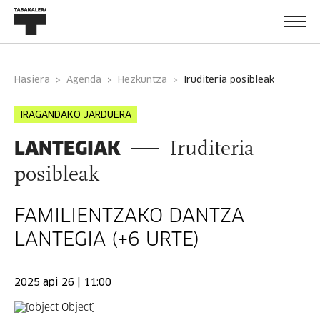
Hasiera
Agenda
Hezkuntza
iruditeria posibleak
IRAGANDAKO JARDUERA
LANTEGIAK
Iruditeria
posibleak
FAMILIENTZAKO DANTZA
LANTEGIA (+6 URTE)
2025 api 26 | 11:00