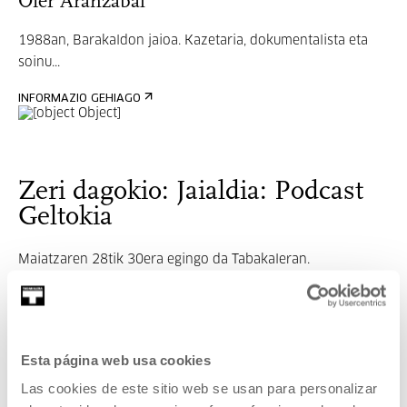
Oier Aranzabal
1988an, Barakaldon jaioa. Kazetaria, dokumentalista eta
soinu...
INFORMAZIO GEHIAGO
Zeri dagokio: Jaialdia: Podcast
Geltokia
Maiatzaren 28tik 30era egingo da Tabakaleran.
Formakuntza saioak, industriari zuzendutako topaketak,
entzunaldi kolektiboak eta zuzeneko podcastak izango
dira, besteak beste.
Esta página web usa cookies
Las cookies de este sitio web se usan para personalizar